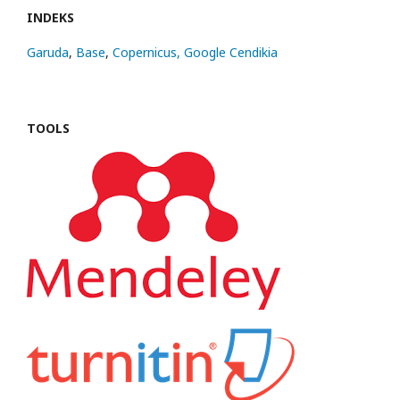
INDEKS
Garuda
,
Base
,
Copernicus,
Google Cendikia
TOOLS