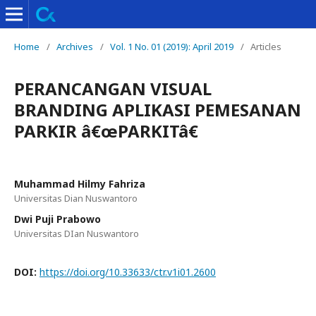
Home
/
Archives
/
Vol. 1 No. 01 (2019): April 2019
/
Articles
PERANCANGAN VISUAL
BRANDING APLIKASI PEMESANAN
PARKIR â€œPARKITâ€
Muhammad Hilmy Fahriza
Universitas Dian Nuswantoro
Dwi Puji Prabowo
Universitas DIan Nuswantoro
DOI:
https://doi.org/10.33633/ctr.v1i01.2600