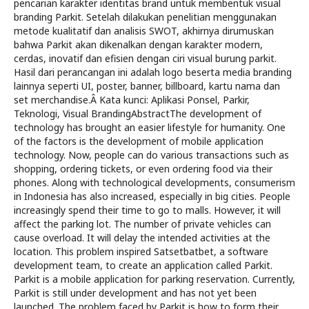
pencarian karakter identitas brand untuk membentuk visual
branding Parkit. Setelah dilakukan penelitian menggunakan
metode kualitatif dan analisis SWOT, akhirnya dirumuskan
bahwa Parkit akan dikenalkan dengan karakter modern,
cerdas, inovatif dan efisien dengan ciri visual burung parkit.
Hasil dari perancangan ini adalah logo beserta media branding
lainnya seperti UI, poster, banner, billboard, kartu nama dan
set merchandise.Â Kata kunci: Aplikasi Ponsel, Parkir,
Teknologi, Visual BrandingAbstractThe development of
technology has brought an easier lifestyle for humanity. One
of the factors is the development of mobile application
technology. Now, people can do various transactions such as
shopping, ordering tickets, or even ordering food via their
phones. Along with technological developments, consumerism
in Indonesia has also increased, especially in big cities. People
increasingly spend their time to go to malls. However, it will
affect the parking lot. The number of private vehicles can
cause overload. It will delay the intended activities at the
location. This problem inspired Satsetbatbet, a software
development team, to create an application called Parkit.
Parkit is a mobile application for parking reservation. Currently,
Parkit is still under development and has not yet been
launched. The problem faced by Parkit is how to form their