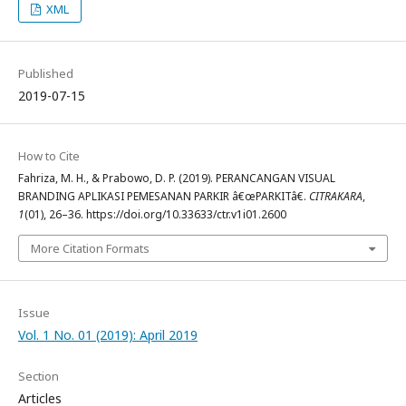
XML
Published
2019-07-15
How to Cite
Fahriza, M. H., & Prabowo, D. P. (2019). PERANCANGAN VISUAL
BRANDING APLIKASI PEMESANAN PARKIR â€œPARKITâ€.
CITRAKARA
,
1
(01), 26–36. https://doi.org/10.33633/ctr.v1i01.2600
More Citation Formats
Issue
Vol. 1 No. 01 (2019): April 2019
Section
Articles