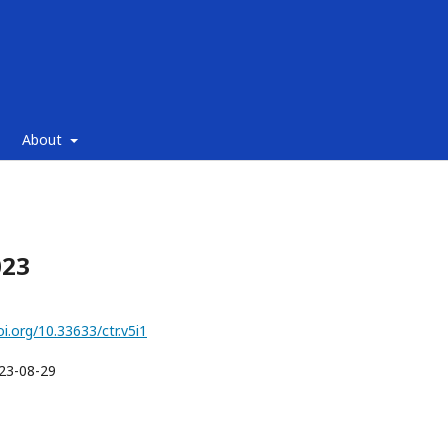
About
023
oi.org/10.33633/ctr.v5i1
23-08-29