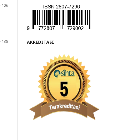
-126
-138
AKREDITASI