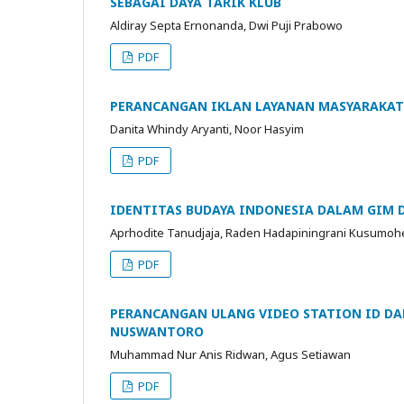
SEBAGAI DAYA TARIK KLUB
Aldiray Septa Ernonanda, Dwi Puji Prabowo
PDF
PERANCANGAN IKLAN LAYANAN MASYARAKAT
Danita Whindy Aryanti, Noor Hasyim
PDF
IDENTITAS BUDAYA INDONESIA DALAM GIM D
Aprhodite Tanudjaja, Raden Hadapiningrani Kusumoh
PDF
PERANCANGAN ULANG VIDEO STATION ID DA
NUSWANTORO
Muhammad Nur Anis Ridwan, Agus Setiawan
PDF