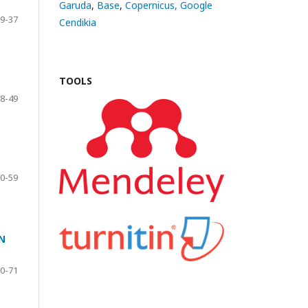
Garuda
,
Base
,
Copernicus,
Google
9-37
Cendikia
TOOLS
8-49
0-59
N
0-71