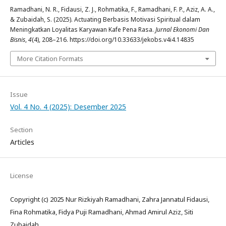
Ramadhani, N. R., Fidausi, Z. J., Rohmatika, F., Ramadhani, F. P., Aziz, A. A.,
& Zubaidah, S. (2025). Actuating Berbasis Motivasi Spiritual dalam
Meningkatkan Loyalitas Karyawan Kafe Pena Rasa.
Jurnal Ekonomi Dan
Bisnis
,
4
(4), 208–216. https://doi.org/10.33633/jekobs.v4i4.14835
More Citation Formats
Issue
Vol. 4 No. 4 (2025): Desember 2025
Section
Articles
License
Copyright (c) 2025 Nur Rizkiyah Ramadhani, Zahra Jannatul Fidausi,
Fina Rohmatika, Fidya Puji Ramadhani, Ahmad Amirul Aziz, Siti
Zubaidah