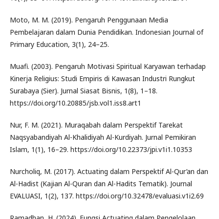
Moto, M. M. (2019). Pengaruh Penggunaan Media
Pembelajaran dalam Dunia Pendidikan. Indonesian Journal of
Primary Education, 3(1), 24–25.
Muafi. (2003). Pengaruh Motivasi Spiritual Karyawan terhadap
Kinerja Religius: Studi Empiris di Kawasan Industri Rungkut
Surabaya (Sier). Jurnal Siasat Bisnis, 1(8), 1–18.
https://doi.org/10.20885/jsb.vol1.iss8.art1
Nur, F. M. (2021). Muraqabah dalam Perspektif Tarekat
Naqsyabandiyah Al-Khalidiyah Al-Kurdiyah. Jurnal Pemikiran
Islam, 1(1), 16–29. https://doi.org/10.22373/jpi.v1i1.10353
Nurcholiq, M. (2017). Actuating dalam Perspektif Al-Qur’an dan
Al-Hadist (Kajian Al-Quran dan Al-Hadits Tematik). Journal
EVALUASI, 1(2), 137. https://doi.org/10.32478/evaluasi.v1i2.69
Ramadhan, H. (2024). Fungsi Actuating dalam Pengelolaan