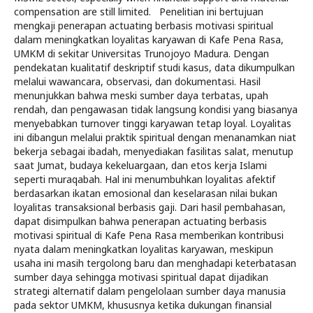
compensation are still limited. Penelitian ini bertujuan
mengkaji penerapan actuating berbasis motivasi spiritual
dalam meningkatkan loyalitas karyawan di Kafe Pena Rasa,
UMKM di sekitar Universitas Trunojoyo Madura. Dengan
pendekatan kualitatif deskriptif studi kasus, data dikumpulkan
melalui wawancara, observasi, dan dokumentasi. Hasil
menunjukkan bahwa meski sumber daya terbatas, upah
rendah, dan pengawasan tidak langsung kondisi yang biasanya
menyebabkan turnover tinggi karyawan tetap loyal. Loyalitas
ini dibangun melalui praktik spiritual dengan menanamkan niat
bekerja sebagai ibadah, menyediakan fasilitas salat, menutup
saat Jumat, budaya kekeluargaan, dan etos kerja Islami
seperti muraqabah. Hal ini menumbuhkan loyalitas afektif
berdasarkan ikatan emosional dan keselarasan nilai bukan
loyalitas transaksional berbasis gaji. Dari hasil pembahasan,
dapat disimpulkan bahwa penerapan actuating berbasis
motivasi spiritual di Kafe Pena Rasa memberikan kontribusi
nyata dalam meningkatkan loyalitas karyawan, meskipun
usaha ini masih tergolong baru dan menghadapi keterbatasan
sumber daya sehingga motivasi spiritual dapat dijadikan
strategi alternatif dalam pengelolaan sumber daya manusia
pada sektor UMKM, khususnya ketika dukungan finansial