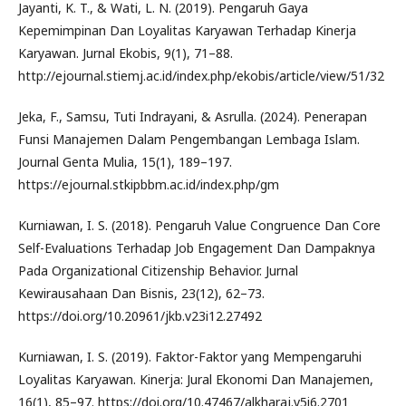
Jayanti, K. T., & Wati, L. N. (2019). Pengaruh Gaya
Kepemimpinan Dan Loyalitas Karyawan Terhadap Kinerja
Karyawan. Jurnal Ekobis, 9(1), 71–88.
http://ejournal.stiemj.ac.id/index.php/ekobis/article/view/51/32
Jeka, F., Samsu, Tuti Indrayani, & Asrulla. (2024). Penerapan
Funsi Manajemen Dalam Pengembangan Lembaga Islam.
Journal Genta Mulia, 15(1), 189–197.
https://ejournal.stkipbbm.ac.id/index.php/gm
Kurniawan, I. S. (2018). Pengaruh Value Congruence Dan Core
Self-Evaluations Terhadap Job Engagement Dan Dampaknya
Pada Organizational Citizenship Behavior. Jurnal
Kewirausahaan Dan Bisnis, 23(12), 62–73.
https://doi.org/10.20961/jkb.v23i12.27492
Kurniawan, I. S. (2019). Faktor-Faktor yang Mempengaruhi
Loyalitas Karyawan. Kinerja: Jural Ekonomi Dan Manajemen,
16(1), 85–97. https://doi.org/10.47467/alkharaj.v5i6.2701