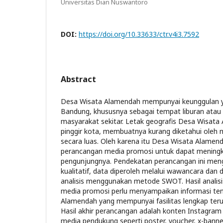
Universitas Dian Nuswantoro
DOI:
https://doi.org/10.33633/ctr.v4i3.7592
Abstract
Desa Wisata Alamendah mempunyai keunggulan y
Bandung, khususnya sebagai tempat liburan atau 
masyarakat sekitar. Letak geografis Desa Wisata
pinggir kota, membuatnya kurang diketahui oleh
secara luas. Oleh karena itu Desa Wisata Alame
perancangan media promosi untuk dapat mening
pengunjungnya. Pendekatan perancangan ini me
kualitatif, data diperoleh melalui wawancara da
analisis menggunakan metode SWOT. Hasil analis
media promosi perlu menyampaikan informasi te
Alamendah yang mempunyai fasilitas lengkap ter
Hasil akhir perancangan adalah konten Instagra
media pendukung seperti poster, voucher, x-banner