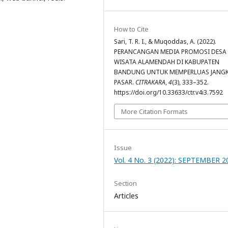
How to Cite
Sari, T. R. I., & Muqoddas, A. (2022).
PERANCANGAN MEDIA PROMOSI DESA
WISATA ALAMENDAH DI KABUPATEN
BANDUNG UNTUK MEMPERLUAS JANG
PASAR.
CITRAKARA
,
4
(3), 333–352.
https://doi.org/10.33633/ctr.v4i3.7592
More Citation Formats
Issue
Vol. 4 No. 3 (2022): SEPTEMBER 2
Section
Articles