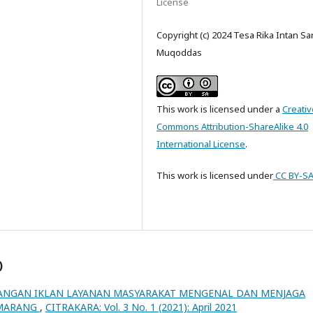
License
Copyright (c) 2024 Tesa Rika Intan Sari
Muqoddas
This work is licensed under a
Creativ
Commons Attribution-ShareAlike 4.0
International License
.
This work is licensed
under
CC
BY-SA
)
ANGAN IKLAN LAYANAN MASYARAKAT MENGENAL DAN MENJAGA
EMARANG
,
CITRAKARA: Vol. 3 No. 1 (2021): April 2021