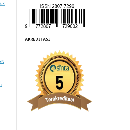
tuk
AKREDITASI
AN
o