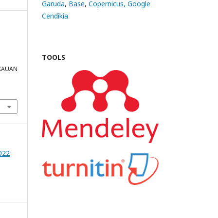
Garuda
,
Base
,
Copernicus,
Google
Cendikia
TOOLS
KAUAN
022