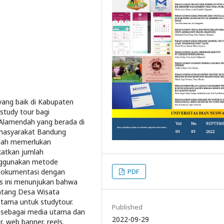
ang baik di Kabupaten
study tour bagi
 Alamendah yang berada di
 masyarakat Bandung
ndah memerlukan
katkan jumlah
nggunakan metode
PDF
n dokumentasi dengan
is ini menunjukan bahwa
ntang Desa Wisata
utama untuk studytour.
Published
m sebagai media utama dan
2022-09-29
, web banner, reels.