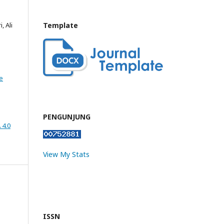
, Ali
Template
e
PENGUNJUNG
 4.0
View My Stats
ISSN