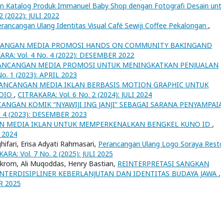
n Katalog Produk Immanuel Baby Shop dengan Fotografi Desain un
2 (2022): JULI 2022
rancangan Ulang Identitas Visual Café Sewiji Coffee Pekalongan
,
ANGAN MEDIA PROMOSI HANDS ON COMMUNITY BAKINGAND
ARA: Vol. 4 No. 4 (2022): DESEMBER 2022
ANCANGAN MEDIA PROMOSI UNTUK MENINGKATKAN PENJUALAN
o. 1 (2023): APRIL 2023
ANCANGAN MEDIA IKLAN BERBASIS MOTION GRAPHIC UNTUK
UDIO
,
CITRAKARA: Vol. 6 No. 2 (2024): JULI 2024
ANGAN KOMIK “NYAWIJI ING JANJI” SEBAGAI SARANA PENYAMPAI
. 4 (2023): DESEMBER 2023
N MEDIA IKLAN UNTUK MEMPERKENALKAN BENGKEL KUNO ID
,
 2024
fari, Erisa Adyati Rahmasari,
Perancangan Ulang Logo Soraya Rest
ARA: Vol. 7 No. 2 (2025): JULI 2025
krom, Ali Muqoddas, Henry Bastian,
REINTERPRETASI SANGKAN
NTERDISIPLINER KEBERLANJUTAN DAN IDENTITAS BUDAYA JAWA
,
R 2025