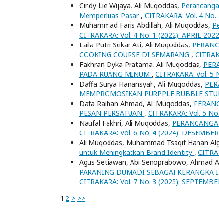
Cindy Lie Wijaya, Ali Muqoddas,
Perancanga
Memperluas Pasar
,
CITRAKARA: Vol. 4 No. 
Muhammad Faris Abdillah, Ali Muqoddas,
Pe
CITRAKARA: Vol. 4 No. 1 (2022): APRIL 2022
Laila Putri Sekar Ati, Ali Muqoddas,
PERANC
COOKING COURSE DI SEMARANG
,
CITRAK
Fakhran Dyka Pratama, Ali Muqoddas,
PER
PADA RUANG MINUM
,
CITRAKARA: Vol. 5 N
Daffa Surya Hanansyah, Ali Muqoddas,
PER
MEMPROMOSIKAN PURPPLE BUBBLE ST
Dafa Raihan Ahmad, Ali Muqoddas,
PERANC
PESAN PERSATUAN
,
CITRAKARA: Vol. 5 No
Naufal Fakhri, Ali Muqoddas,
PERANCANGA
CITRAKARA: Vol. 6 No. 4 (2024): DESEMBER
Ali Muqoddas, Muhammad Tsaqif Hanan Alghi
untuk Meningkatkan Brand Identity
,
CITRAK
Agus Setiawan, Abi Senoprabowo, Ahmad A
PARANING DUMADI SEBAGAI KERANGKA I
CITRAKARA: Vol. 7 No. 3 (2025): SEPTEMBE
1
2
>
>>