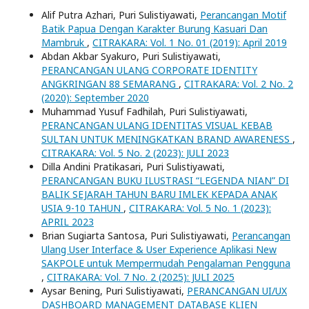
Alif Putra Azhari, Puri Sulistiyawati,
Perancangan Motif
Batik Papua Dengan Karakter Burung Kasuari Dan
Mambruk
,
CITRAKARA: Vol. 1 No. 01 (2019): April 2019
Abdan Akbar Syakuro, Puri Sulistiyawati,
PERANCANGAN ULANG CORPORATE IDENTITY
ANGKRINGAN 88 SEMARANG
,
CITRAKARA: Vol. 2 No. 2
(2020): September 2020
Muhammad Yusuf Fadhilah, Puri Sulistiyawati,
PERANCANGAN ULANG IDENTITAS VISUAL KEBAB
SULTAN UNTUK MENINGKATKAN BRAND AWARENESS
,
CITRAKARA: Vol. 5 No. 2 (2023): JULI 2023
Dilla Andini Pratikasari, Puri Sulistiyawati,
PERANCANGAN BUKU ILUSTRASI “LEGENDA NIAN” DI
BALIK SEJARAH TAHUN BARU IMLEK KEPADA ANAK
USIA 9-10 TAHUN
,
CITRAKARA: Vol. 5 No. 1 (2023):
APRIL 2023
Brian Sugiarta Santosa, Puri Sulistiyawati,
Perancangan
Ulang User Interface & User Experience Aplikasi New
SAKPOLE untuk Mempermudah Pengalaman Pengguna
,
CITRAKARA: Vol. 7 No. 2 (2025): JULI 2025
Aysar Bening, Puri Sulistiyawati,
PERANCANGAN UI/UX
DASHBOARD MANAGEMENT DATABASE KLIEN