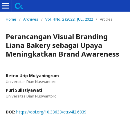
Home
/
Archives
/
Vol. 4 No. 2 (2022): JULI 2022
/
Articles
Perancangan Visual Branding
Liana Bakery sebagai Upaya
Meningkatkan Brand Awareness
Retno Urip Mulyaningrum
Universitas Dian Nuswantoro
Puri Sulistiyawati
Universitas Dian Nuswantoro
DOI:
https://doi.org/10.33633/ctr.v4i2.6839