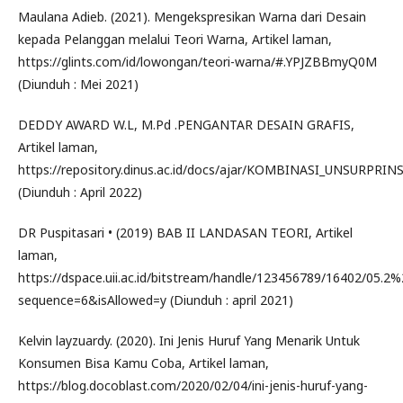
Maulana Adieb. (2021). Mengekspresikan Warna dari Desain
kepada Pelanggan melalui Teori Warna, Artikel laman,
https://glints.com/id/lowongan/teori-warna/#.YPJZBBmyQ0M
(Diunduh : Mei 2021)
DEDDY AWARD W.L, M.Pd .PENGANTAR DESAIN GRAFIS,
Artikel laman,
https://repository.dinus.ac.id/docs/ajar/KOMBINASI_UNSURPRIN
(Diunduh : April 2022)
DR Puspitasari • (2019) BAB II LANDASAN TEORI, Artikel
laman,
https://dspace.uii.ac.id/bitstream/handle/123456789/16402/05.
sequence=6&isAllowed=y (Diunduh : april 2021)
Kelvin layzuardy. (2020). Ini Jenis Huruf Yang Menarik Untuk
Konsumen Bisa Kamu Coba, Artikel laman,
https://blog.docoblast.com/2020/02/04/ini-jenis-huruf-yang-