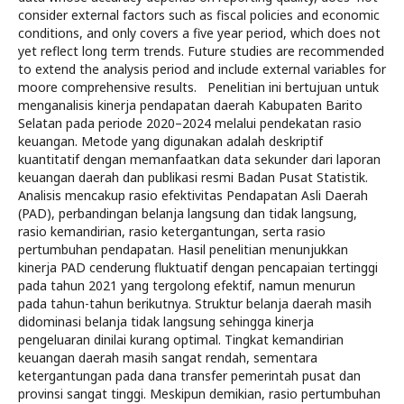
consider external factors such as fiscal policies and economic
conditions, and only covers a five year period, which does not
yet reflect long term trends. Future studies are recommended
to extend the analysis period and include external variables for
moore comprehensive results. Penelitian ini bertujuan untuk
menganalisis kinerja pendapatan daerah Kabupaten Barito
Selatan pada periode 2020–2024 melalui pendekatan rasio
keuangan. Metode yang digunakan adalah deskriptif
kuantitatif dengan memanfaatkan data sekunder dari laporan
keuangan daerah dan publikasi resmi Badan Pusat Statistik.
Analisis mencakup rasio efektivitas Pendapatan Asli Daerah
(PAD), perbandingan belanja langsung dan tidak langsung,
rasio kemandirian, rasio ketergantungan, serta rasio
pertumbuhan pendapatan. Hasil penelitian menunjukkan
kinerja PAD cenderung fluktuatif dengan pencapaian tertinggi
pada tahun 2021 yang tergolong efektif, namun menurun
pada tahun-tahun berikutnya. Struktur belanja daerah masih
didominasi belanja tidak langsung sehingga kinerja
pengeluaran dinilai kurang optimal. Tingkat kemandirian
keuangan daerah masih sangat rendah, sementara
ketergantungan pada dana transfer pemerintah pusat dan
provinsi sangat tinggi. Meskipun demikian, rasio pertumbuhan