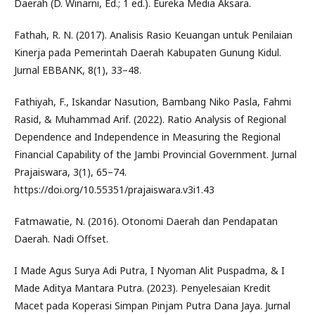
Daerah (D. Winarni, Ed.; 1 ed.). Eureka Media Aksara.
Fathah, R. N. (2017). Analisis Rasio Keuangan untuk Penilaian
Kinerja pada Pemerintah Daerah Kabupaten Gunung Kidul.
Jurnal EBBANK, 8(1), 33–48.
Fathiyah, F., Iskandar Nasution, Bambang Niko Pasla, Fahmi
Rasid, & Muhammad Arif. (2022). Ratio Analysis of Regional
Dependence and Independence in Measuring the Regional
Financial Capability of the Jambi Provincial Government. Jurnal
Prajaiswara, 3(1), 65–74.
https://doi.org/10.55351/prajaiswara.v3i1.43
Fatmawatie, N. (2016). Otonomi Daerah dan Pendapatan
Daerah. Nadi Offset.
I Made Agus Surya Adi Putra, I Nyoman Alit Puspadma, & I
Made Aditya Mantara Putra. (2023). Penyelesaian Kredit
Macet pada Koperasi Simpan Pinjam Putra Dana Jaya. Jurnal