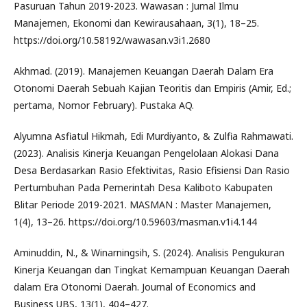
Pasuruan Tahun 2019-2023. Wawasan : Jurnal Ilmu
Manajemen, Ekonomi dan Kewirausahaan, 3(1), 18–25.
https://doi.org/10.58192/wawasan.v3i1.2680
Akhmad. (2019). Manajemen Keuangan Daerah Dalam Era
Otonomi Daerah Sebuah Kajian Teoritis dan Empiris (Amir, Ed.;
pertama, Nomor February). Pustaka AQ.
Alyumna Asfiatul Hikmah, Edi Murdiyanto, & Zulfia Rahmawati.
(2023). Analisis Kinerja Keuangan Pengelolaan Alokasi Dana
Desa Berdasarkan Rasio Efektivitas, Rasio Efisiensi Dan Rasio
Pertumbuhan Pada Pemerintah Desa Kaliboto Kabupaten
Blitar Periode 2019-2021. MASMAN : Master Manajemen,
1(4), 13–26. https://doi.org/10.59603/masman.v1i4.144
Aminuddin, N., & Winarningsih, S. (2024). Analisis Pengukuran
Kinerja Keuangan dan Tingkat Kemampuan Keuangan Daerah
dalam Era Otonomi Daerah. Journal of Economics and
Business UBS, 13(1), 404–427.