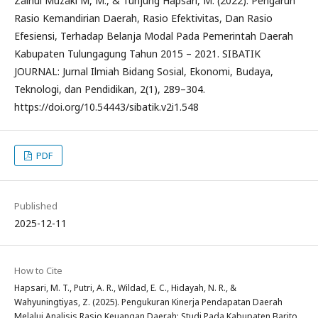
Zainul Muzaki M, M., & Tunjung Hapsari, M. (2022). Pengaruh
Rasio Kemandirian Daerah, Rasio Efektivitas, Dan Rasio
Efesiensi, Terhadap Belanja Modal Pada Pemerintah Daerah
Kabupaten Tulungagung Tahun 2015 – 2021. SIBATIK
JOURNAL: Jurnal Ilmiah Bidang Sosial, Ekonomi, Budaya,
Teknologi, dan Pendidikan, 2(1), 289–304.
https://doi.org/10.54443/sibatik.v2i1.548
PDF
Published
2025-12-11
How to Cite
Hapsari, M. T., Putri, A. R., Wildad, E. C., Hidayah, N. R., &
Wahyuningtiyas, Z. (2025). Pengukuran Kinerja Pendapatan Daerah
Melalui Analisis Rasio Keuangan Daerah: Studi Pada Kabupaten Barito