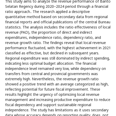
This study aims to analyze the revenue performance of Barito
Selatan Regency during 2020–2024 period through a financial
ratio approach.. The research applied a descriptive
quantitative method based on secondary data from regional
financial reports and official publications of the central Bureau
statistics. The analysis includes the ratio effectiveness of local
revenue (PAD), the proportion of direct and indirect
expenditures, independence ratio, dependency ratio, and
revenue growth ratio. The findings reveal that local revenue
performance fluctuated, with the highest achievement in 2021
classified as effective, but declined in subsequent years.
Regional expenditure was still dominated by indirect spending,
indicating less optimal budget allocation. The financial
independence level remained very low, while dependency on
transfers from central and provincial governments was
extremely high. Nevertheless, the revenue growth ratio
showed a positive trend with an average categorized as high,
reflecting potential for future fiscal improvement. These
results highlight the urgency of optimizing local revenue
management and increasing productive expenditure to reduce
fiscal dependency and support sustainable regional
independence. The study has limitations as it uses secondary
data whose accuracy depends on reporting quality, does not