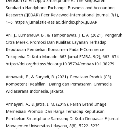
Decision Of An Oppo Smartphone At The Singosaren
Surakarta Handphone Exchange. Business and Accounting
Research (IJEBAR) Peer Reviewed-International Journal, 7(1),
1–6. https://jurnal.stie-aas.ac.id/index.php/IJEBAR
Ani, J., Lumanauw, B., & Tampenawas, J. L. A. (2021). Pengaruh
Citra Merek, Promosi Dan Kualitas Layanan Terhadap
Keputusan Pembelian Konsumen Pada E-Commerce
Tokopedia Di Kota Manado. 663 Jurnal EMBA, 9(2), 663–674.
https://doi.org/https://doi.org/10.35794/emba.v10i1.38279
Arinawati, E., & Suryadi, B. (2021). Penataan Produk (C3)
Kompetensi Keahlian : Daring dan Pemasaran. Gramedia
Widiasarana Indonesia. Jakarta.
Armayani, A., & Jatra, I. M. (2019). Peran Brand Image
Memediasi Promosi Dan Harga Terhadap Keputusan
Pembelian Smartphone Samsung Di Kota Denpasar. E-Jurnal
Manajemen Universitas Udayana, 8(8), 5222–5239.