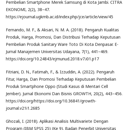
Pembelian Smartphone Merek Samsung di Kota Jambi. CITRA
EKONOMI, 2(2), 38–47.
https://ejournal.ugkmb.ac.id/index.php/jce/article/view/45
Fernando, M. F., & Aksari, N. M. A. (2018). Pengaruh Kualitas
Produk, Harga, Promosi, Dan Distribusi Terhadap Keputusan
Pembelian Produk Sanitary Ware Toto Di Kota Denpasar. E-
Jurnal Manajemen Universitas Udayana, 7(1), 441–469.
https://doi.org/10.24843/ejmunud.2018.v7.i01.p17
Fitriani, D. N., Fatimah, F., & Izzuddin, A. (2022). Pengaruh
Fitur, Harga, Dan Promosi Terhadap Keputusan Pembelian
Produk Smartphone Oppo (Studi Kasus di Mentari Cell
Jember). Jurnal Ekonomi Dan Bisnis GROWTH, 20(2), 443–456.
https://doi.org/https://doi.org/10.36841/growth-
journal.v21i1.2685
Ghozali, I. (2018). Aplikasi Analisis Multivariete Dengan
Program (IBM SPSS 25) (Ke 9). Badan Penerbit Universitas