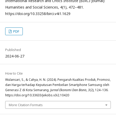
International Research and Critics Institute (BIRCI-Journal):
Humanities and Social Sciences, 4(1), 472–481.
https://doi.org/10.33258/birci.v4i1.1629
PDF
Published
2024-06-27
How to Cite
Wulansari, S., & Cahya, H. N. (2024). Pengaruh Kualitas Produk, Promosi,
dan Harga terhadap Keputusan Pembelian Smartphone Samsung oleh
Generasi Z di Kota Semarang.
Jurnal Ekonomi Dan Bisnis
,
3
(2), 124–136.
https://doi.org/10.33633/jekobs.v3i2.10420
More Citation Formats