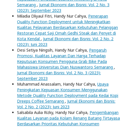
Semarang
,
Jurnal Ekonomi dan Bisnis: Vol. 2 No. 3
(2023): September 2023
Miladia Dliyaul Fitri, Handy Nur Cahya,
Penerapan
Quality Function Deployment untuk Meningkatkan
Kualitas Pelayanan Berdasarkan Kebutuhan Pelanggan
Restoran Cepat Saji Omah Gedhi Steak dan Penyet di
Kota Kendal
,
Jurnal Ekonomi dan Bisnis: Vol. 2 No. 2
(2023): Juni 2023
Desi Setiya Ningsih, Handy Nur Cahya,
Pengaruh
Promosi, Kualitas Layanan Dan Harga Terhadap
Keputusan Konsumen Pengguna Grab Bike Pada
Mahasiswa Universitas Dian Nuswantoro Semarang
,
Jurnal Ekonomi dan Bisnis: Vol. 2 No. 3 (2023):
September 2023
Muhammad Anassalam, Handy Nur Cahya,
Upaya
Peningkatan Kepuasan Konsumen Menggunakan
Metode Quality Function Deployment pada Kedai Kopi
Dreeps Coffee Semarang
,
Jurnal Ekonomi dan Bisnis:
Vol. 2 No. 2 (2023): Juni 2023
Salsabila Aulia Rizky, Handy Nur Cahya,
Pengembangan
Kualitas Layanan pada Kolam Renang Batang Tirtayasa
Berdasarkan Prioritas Kebutuhan Konsumen