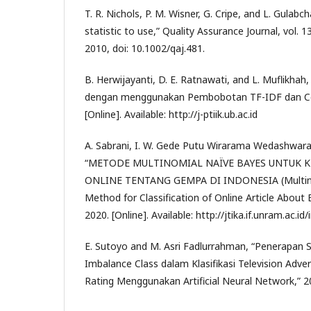
T. R. Nichols, P. M. Wisner, G. Cripe, and L. Gulab
statistic to use,” Quality Assurance Journal, vol. 13
2010, doi: 10.1002/qaj.481.
B. Herwijayanti, D. E. Ratnawati, and L. Muflikhah, 
dengan menggunakan Pembobotan TF-IDF dan Cosi
[Online]. Available: http://j-ptiik.ub.ac.id
A. Sabrani, I. W. Gede Putu Wirarama Wedashwara
“METODE MULTINOMIAL NAÏVE BAYES UNTUK KL
ONLINE TENTANG GEMPA DI INDONESIA (Multino
Method for Classification of Online Article About 
2020. [Online]. Available: http://jtika.if.unram.ac.i
E. Sutoyo and M. Asri Fadlurrahman, “Penerapa
Imbalance Class dalam Klasifikasi Television Adv
Rating Menggunakan Artificial Neural Network,” 2