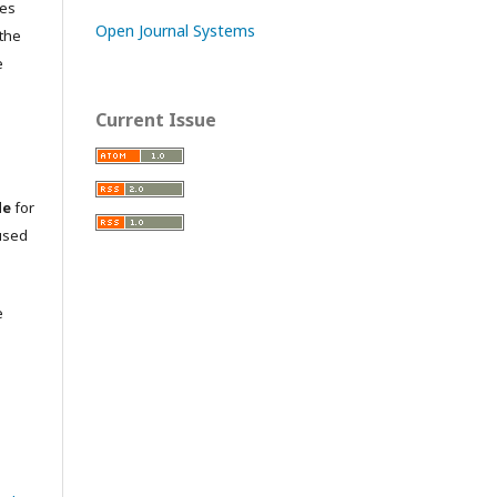
res
Open Journal Systems
 the
e
Current Issue
le
for
used
e