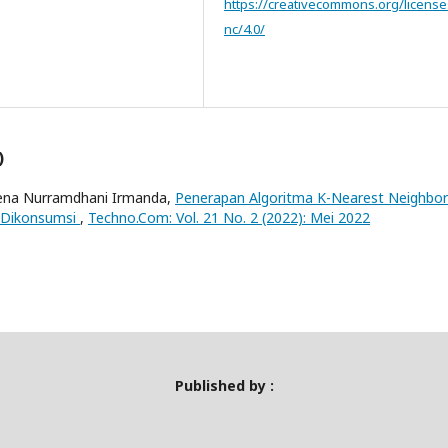
https://creativecommons.org/license
nc/4.0/
)
lena Nurramdhani Irmanda,
Penerapan Algoritma K-Nearest Neighbor
t Dikonsumsi
,
Techno.Com: Vol. 21 No. 2 (2022): Mei 2022
Published by :