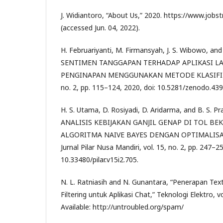
J. Widiantoro, “About Us,” 2020. https://www.jobst
(accessed Jun. 04, 2022).
H. Februariyanti, M. Firmansyah, J. S. Wibowo, an
SENTIMEN TANGGAPAN TERHADAP APLIKASI L
PENGINAPAN MENGGUNAKAN METODE KLASIFIKASI
no. 2, pp. 115–124, 2020, doi: 10.5281/zenodo.43
H. S. Utama, D. Rosiyadi, D. Aridarma, and B. S.
ANALISIS KEBIJAKAN GANJIL GENAP DI TOL B
ALGORITMA NAIVE BAYES DENGAN OPTIMALISA
Jurnal Pilar Nusa Mandiri, vol. 15, no. 2, pp. 247–2
10.33480/pilar.v15i2.705.
N. L. Ratniasih and N. Gunantara, “Penerapan Te
Filtering untuk Aplikasi Chat,” Teknologi Elektro, vo
Available: http://untroubled.org/spam/