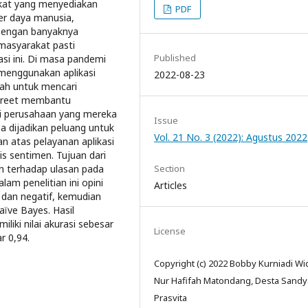
akat yang menyediakan
PDF
er daya manusia,
 Dengan banyaknya
masyarakat pasti
Published
si ini. Di masa pandemi
 menggunakan aplikasi
2022-08-23
dah untuk mencari
bstreet membantu
i perusahaan yang mereka
Issue
sa dijadikan peluang untuk
Vol. 21 No. 3 (2022): Agustus 2022
n atas pelayanan aplikasi
is sentimen. Tujuan dari
Section
men terhadap ulasan pada
am penelitian ini opini
Articles
 dan negatif, kemudian
ïve Bayes. Hasil
iki nilai akurasi sebesar
License
ar 0,94.
Copyright (c) 2022 Bobby Kurniadi Wi
Nur Hafifah Matondang, Desta Sandy
Prasvita