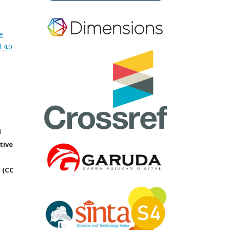
e
 4.0
M
tive
 (CC