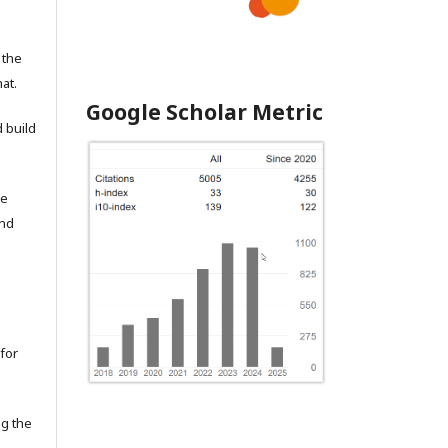
 the
at.
Google Scholar Metric
 build
he
and
for
ng the