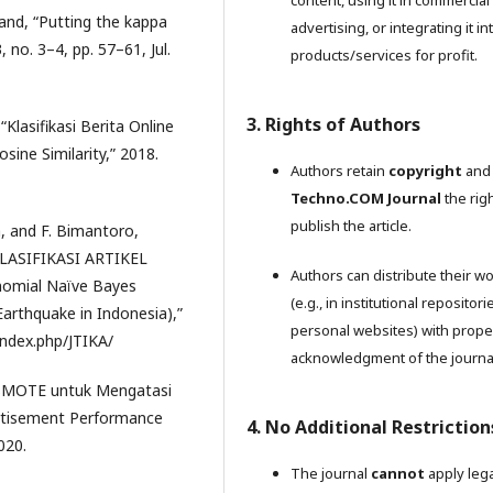
chand, “Putting the kappa
advertising, or integrating it in
, no. 3–4, pp. 57–61, Jul.
products/services for profit.
3. Rights of Authors
“Klasifikasi Berita Online
ne Similarity,” 2018.
Authors retain
copyright
and 
Techno.COM Journal
the righ
publish the article.
, and F. Bimantoro,
ASIFIKASI ARTIKEL
Authors can distribute their w
mial Naïve Bayes
(e.g., in institutional repositori
Earthquake in Indonesia),”
personal websites) with prope
d/index.php/JTIKA/
acknowledgment of the journa
n SMOTE untuk Mengatasi
ertisement Performance
4. No Additional Restriction
020.
The journal
cannot
apply lega