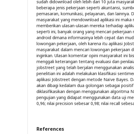
sudah didownload oleh lebih dari 10 juta masyar
beberapa jenis pekerjaan seperti akuntansi, sumb
pemasaran, komunikasi, pelayanan, dan lainnya.
masyarakat yang mendownload aplikasi ini maka 
memberikan ulasan-ulasan mereka terhadap aplika
seperti ini, banyak orang yang mencari pekerjaan
android dimana informasinya lebih cepat dan mu
lowongan pekerjaan, oleh karena itu aplikasi Jo
masyarakat dalam mencari lowongan pekerjaan d
inginkan. Ulasan komentar opini masyarakat ini bi
menggali keterangan tentang evaluasi dan penilaia
jobstreet yang telah berjalan menggunakan analis
penelitian ini adalah melakukan klasifikasi senti
aplikasi Jobstreet dengan metode Naïve Bayes. Dal
akan dibagi kedalam dua golongan sebagai positif
diklasifikasikan dengan menggunakan algoritma Na
pengujian yang didapat menggunakan data uji memil
0,96; nilai precision sebesar 0,98; nilai recall sebes
References