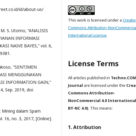
reet.co.id/id/about-us/
This work is licensed under a
Creativ
Commons Attribution-NonCommercial
d M. S. Utomo, “ANALISIS
International License
.
AYANAN INFORMASI
 NAIVE BAYES,” vol. 6,
99381.
License Terms
 Prakoso, “SENTIMEN
EKASI MENGGUNAKAN
All articles published in
Techno.CO
SI INFORMATION GAIN,”
Journal
are licensed under the
Crea
54, Sep. 2019, doi:
Commons Attribution-
NonCommercial 4.0 International
BY-NC 4.0)
. This means:
xt Mining dalam Spam
l. 16, no. 3, 2017, [Online].
1. Attribution