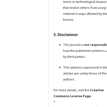
terms or technological measu
that restrict others from using
material in ways allowed by th
license.
5. Disclaimer
The journal is
not responsib
how the published content is 
by third parties.
The opinions expressed in th
articles are solely those of the
authors.
For more details, visit the
Creative
Commons License Page
:
?