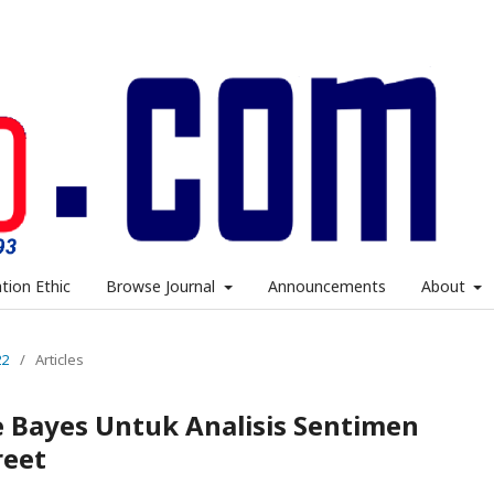
ation Ethic
Browse Journal
Announcements
About
22
/
Articles
 Bayes Untuk Analisis Sentimen
reet