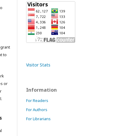
to
grant
t to
Visitor Stats
ork
es or
Information
r
l.
For Readers
For Authors
s
For Librarians
l