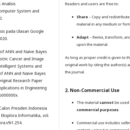
 Analisis
Readers and users are free to:
 Computer System and
Share
– Copy and redistribute
0.
material in any medium or form
lisis pada Ulasan Google
Adapt
– Remix, transform, and
020.
upon the material.
s of ANN and Naive Bayes
As long as proper credit is given to t
Gastric Cancer and Image
original work by citing the author(s) 
Intelligent Systems and
the journal.
s of ANN and Naive Bayes
Original Research Paper
pplications in Engineering
2. Non-Commercial Use
9/b000000x.
The material
cannot
be used 
 Calon Presiden Indonesia
commercial purposes
.
ksplora Informatika, vol.
ora.v9i1.254.
Commercial use includes selli
content, using it in commercial