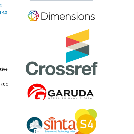
e
 4.0
M
tive
 (CC