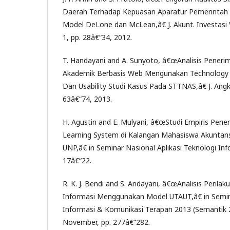
Daerah Terhadap Kepuasan Aparatur Pemerinta
Model DeLone dan McLean,â€ J. Akunt. Investasi Vo
1, pp. 28â€“34, 2012.
T. Handayani and A. Sunyoto, â€œAnalisis Peneri
Akademik Berbasis Web Mengunakan Technology 
Dan Usability Studi Kasus Pada STTNAS,â€ J. Angkas
63â€“74, 2013.
H. Agustin and E. Mulyani, â€œStudi Empiris Pen
Learning System di Kalangan Mahasiswa Akuntans
UNP,â€ in Seminar Nasional Aplikasi Teknologi Inf
17â€“22.
R. K. J. Bendi and S. Andayani, â€œAnalisis Peril
Informasi Menggunakan Model UTAUT,â€ in Semin
Informasi & Komunikasi Terapan 2013 (Semantik 20
November, pp. 277â€“282.