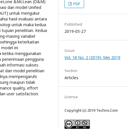
l DeLone &McLean (D&M)
PDF
asi dan model Unified
TAUT) untuk mengukur
hui hasil evaluasi antara
Published
nologi untuk maka kedua
 tujuan penelitian. Kedua
2019-05-27
g-masing variabel
sehingga keterkaitan
 model ini
Issue
a ketika menggunakan
Vol. 18 No. 2 (2019): Mei 2019
wa penerimaan pengguna
ah informasi sukses
Section
hat dari model penelitian
belnya mempengaruhi
Articles
gsung maupun tidak
mance quality, effort
dan user satisfaction.
License
Copyright (c) 2019 Techno.Com