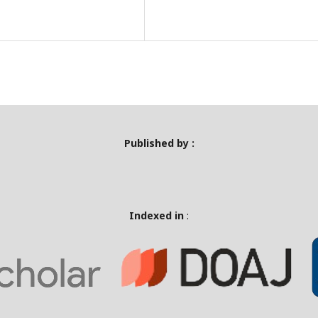
Published by :
Indexed in
: