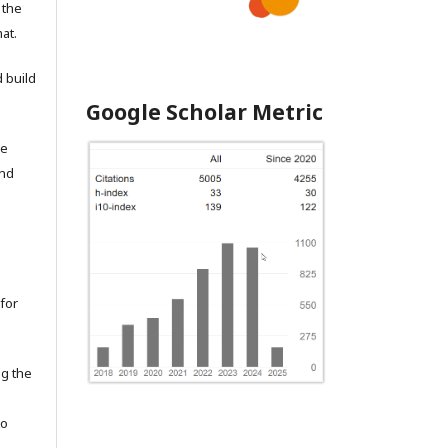
 the
at.
 build
Google Scholar Metric
he
and
for
ng the
to