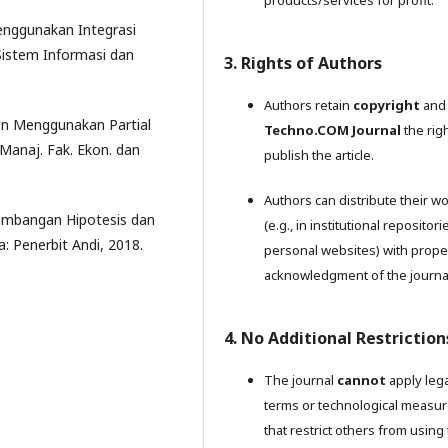
Menggunakan Integrasi
istem Informasi dan
3. Rights of Authors
Authors retain
copyright
and 
en Menggunakan Partial
Techno.COM Journal
the righ
 Manaj. Fak. Ekon. dan
publish the article.
Authors can distribute their w
gembangan Hipotesis dan
(e.g., in institutional repositori
 Penerbit Andi, 2018.
personal websites) with prope
acknowledgment of the journa
4. No Additional Restriction
The journal
cannot
apply lega
terms or technological measu
that restrict others from using