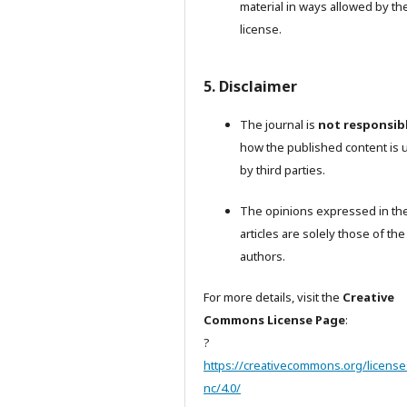
material in ways allowed by th
license.
5. Disclaimer
The journal is
not responsib
how the published content is 
by third parties.
The opinions expressed in th
articles are solely those of the
authors.
For more details, visit the
Creative
Commons License Page
:
?
https://creativecommons.org/license
nc/4.0/