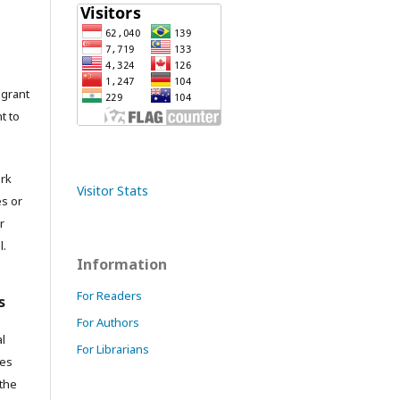
grant
t to
ork
Visitor Stats
es or
r
l.
Information
For Readers
s
For Authors
l
For Librarians
res
 the