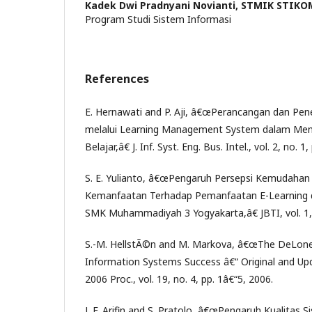
Kadek Dwi Pradnyani Novianti,
STMIK STIKOM
Program Studi Sistem Informasi
References
E. Hernawati and P. Aji, â€œPerancangan dan Pe
melalui Learning Management System dalam Men
Belajar,â€ J. Inf. Syst. Eng. Bus. Intel., vol. 2, no. 
S. E. Yulianto, â€œPengaruh Persepsi Kemudahan
Kemanfaatan Terhadap Pemanfaatan E-Learning 
SMK Muhammadiyah 3 Yogyakarta,â€ JBTI, vol. 1, n
S.-M. HellstÃ©n and M. Markova, â€œThe DeLon
Information Systems Success â€“ Original and U
2006 Proc., vol. 19, no. 4, pp. 1â€“5, 2006.
J. F. Arifin and S. Pratolo, â€œPengaruh Kualitas