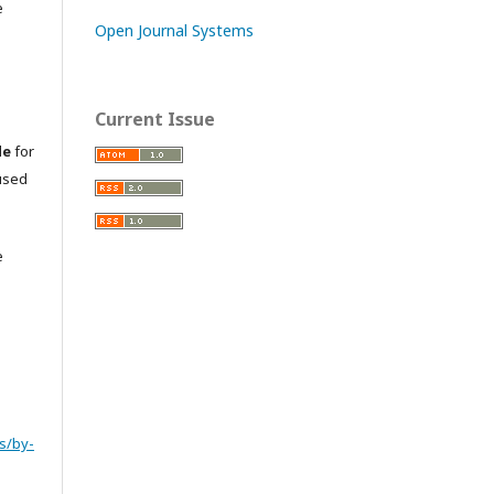
e
Open Journal Systems
Current Issue
le
for
used
e
s/by-