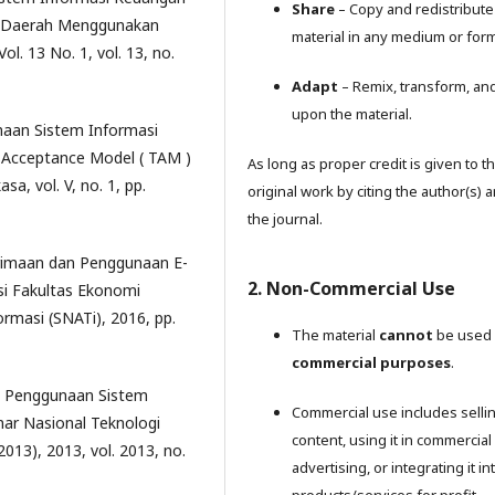
Share
– Copy and redistribute
h Daerah Menggunakan
material in any medium or form
l. 13 No. 1, vol. 13, no.
Adapt
– Remix, transform, and
upon the material.
maan Sistem Informasi
Acceptance Model ( TAM )
As long as proper credit is given to t
a, vol. V, no. 1, pp.
original work by citing the author(s) 
the journal.
erimaan dan Penggunaan E-
2. Non-Commercial Use
i Fakultas Ekonomi
ormasi (SNATi), 2016, pp.
The material
cannot
be used 
commercial purposes
.
aku Penggunaan Sistem
Commercial use includes selli
ar Nasional Teknologi
content, using it in commercial
13), 2013, vol. 2013, no.
advertising, or integrating it in
products/services for profit.