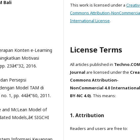
 Bali
This work is licensed under a
Creativ
Commons Attribution-NonCommercial
International License
.
License Terms
nerapan Konten e-Learning
ingkatkan Motivasi
All articles published in
Techno.CO
1, pp. 23â€“32, 2016.
Journal
are licensed under the
Crea
 dan Persepsi
Commons Attribution-
dengan Model TAM di
NonCommercial 4.0 International
o. 1, pp. 44â€“60, 2011.
BY-NC 4.0)
. This means:
e and McLean Model of
1. Attribution
pdated Models,â€ SIGCHI
Readers and users are free to:
 Sistem Informasi Keuangan