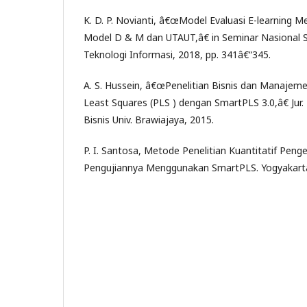
K. D. P. Novianti, â€œModel Evaluasi E-learning 
Model D & M dan UTAUT,â€ in Seminar Nasional S
Teknologi Informasi, 2018, pp. 341â€“345.
A. S. Hussein, â€œPenelitian Bisnis dan Manajem
Least Squares (PLS ) dengan SmartPLS 3.0,â€ Jur.
Bisnis Univ. Brawiajaya, 2015.
P. I. Santosa, Metode Penelitian Kuantitatif Pen
Pengujiannya Menggunakan SmartPLS. Yogyakarta: