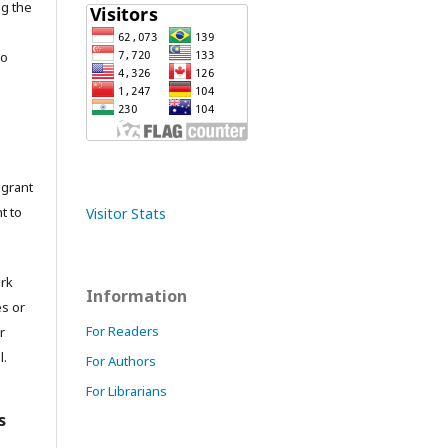
ng the
to
grant
t to
Visitor Stats
ork
Information
es or
For Readers
r
l.
For Authors
For Librarians
s