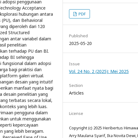
hi adopsi penggunaan
 Technology Acceptance
PDF
ksplorasi hubungan antara
 (PU), dan Behavioral
yang diperoleh dari 120
ized Structured
Published
gan antar variabel dalam
2025-05-20
hasil penelitian
kan terhadap PU dan BI.
hadap BI sehingga
 fungsional dalam adopsi
Issue
ga bagi praktisi dan
Vol. 24 No. 2 (2025): Mei 2025
atform galeri virtual.
angan desain yang intuitif
Section
rikan manfaat nyata bagi
Articles
a desain penelitian yang
ang terbatas secara lokal,
onteks yang lebih luas.
rimaan pengguna dalam
License
arankan untuk menggunakan
seperti kepercayaan
Copyright (c) 2025 Heribertus Himawa
pan yang lebih beragam.
Arry Maulana Syarif, Ika Novita Dewi, 
 Perceived Ease of Use