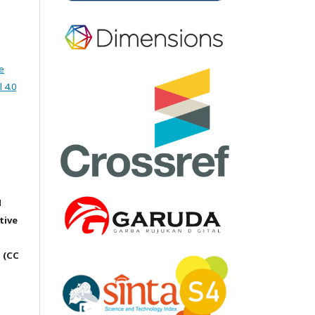
e
 4.0
M
tive
 (CC