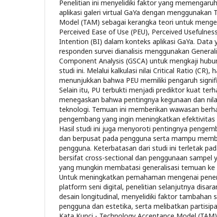
Penelitian ini menyelidiki faktor yang memengaru
aplikasi galeri virtual GaYa dengan menggunakan
Model (TAM) sebagai kerangka teori untuk menge
Perceived Ease of Use (PEU), Perceived Usefulness
Intention (BI) dalam konteks aplikasi GaYa. Data 
responden survei dianalisis menggunakan General
Component Analysis (GSCA) untuk mengkaji hubun
studi ini. Melalui kalkulasi nilai Critical Ratio (CR), 
menunjukkan bahwa PEU memiliki pengaruh signifi
Selain itu, PU terbukti menjadi prediktor kuat ter
menegaskan bahwa pentingnya kegunaan dan nilai
teknologi. Temuan ini memberikan wawasan berhar
pengembang yang ingin meningkatkan efektivitas pl
Hasil studi ini juga menyoroti pentingnya pengemb
dan berpusat pada pengguna serta mampu membe
pengguna. Keterbatasan dari studi ini terletak pad
bersifat cross-sectional dan penggunaan sampel y
yang mungkin membatasi generalisasi temuan ke k
Untuk meningkatkan pemahaman mengenai pene
platform seni digital, penelitian selanjutnya dis
desain longitudinal, menyelidiki faktor tambahan 
pengguna dan estetika, serta melibatkan partisi
Kata Kunci - Technology Acceptance Model (TAM),