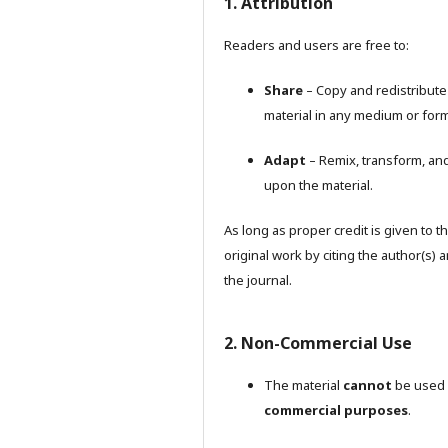
1. Attribution
Readers and users are free to:
Share
– Copy and redistribute
material in any medium or form
Adapt
– Remix, transform, and
upon the material.
As long as proper credit is given to t
original work by citing the author(s) 
the journal.
2. Non-Commercial Use
The material
cannot
be used 
commercial purposes
.