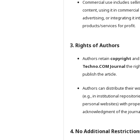
Commercial use includes selli
content, using it in commercial
advertising, or integrating it in
products/services for profit.
3. Rights of Authors
Authors retain
copyright
and 
Techno.COM Journal
the righ
publish the article.
Authors can distribute their w
(e.g., in institutional repositori
personal websites) with prope
acknowledgment of the journa
4. No Additional Restriction