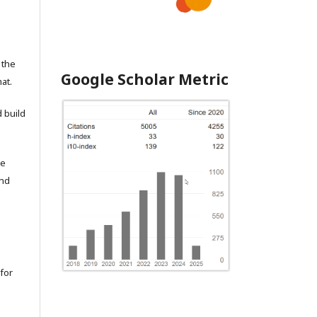
 the
Google Scholar Metric
at.
 build
he
and
for