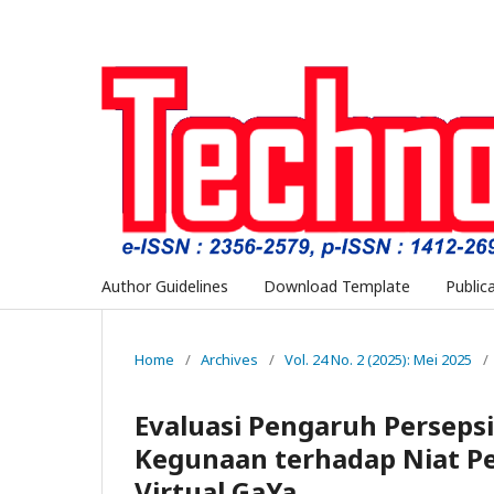
Author Guidelines
Download Template
Public
Home
/
Archives
/
Vol. 24 No. 2 (2025): Mei 2025
/
Evaluasi Pengaruh Persep
Kegunaan terhadap Niat Per
Virtual GaYa