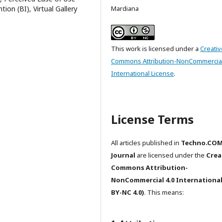
Mardiana
ion (BI), Virtual Gallery
This work is licensed under a
Creativ
Commons Attribution-NonCommercial
International License
.
License Terms
All articles published in
Techno.CO
Journal
are licensed under the
Crea
Commons Attribution-
NonCommercial 4.0 International
BY-NC 4.0)
. This means: