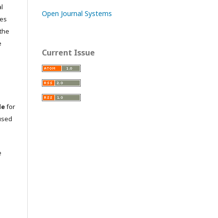
l
Open Journal Systems
res
 the
e
Current Issue
le
for
used
e