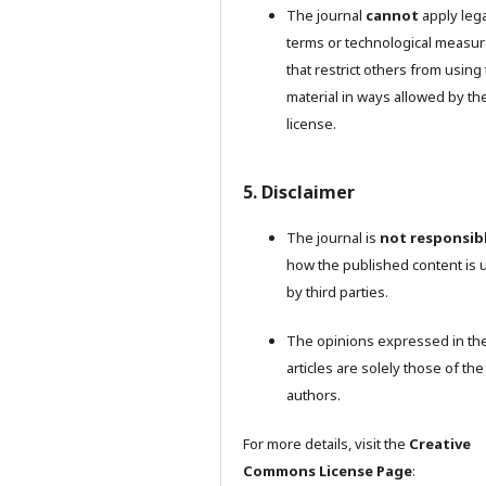
The journal
cannot
apply lega
terms or technological measu
that restrict others from using
material in ways allowed by th
license.
5. Disclaimer
The journal is
not responsib
how the published content is 
by third parties.
The opinions expressed in th
articles are solely those of the
authors.
For more details, visit the
Creative
Commons License Page
: