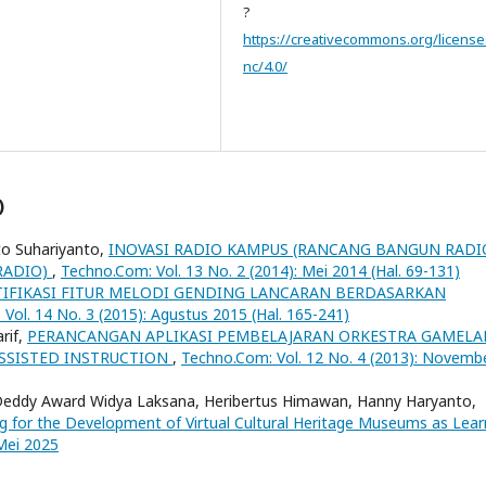
?
https://creativecommons.org/license
nc/4.0/
)
nto Suhariyanto,
INOVASI RADIO KAMPUS (RANCANG BANGUN RADI
RADIO)
,
Techno.Com: Vol. 13 No. 2 (2014): Mei 2014 (Hal. 69-131)
TIFIKASI FITUR MELODI GENDING LANCARAN BERDASARKAN
Vol. 14 No. 3 (2015): Agustus 2015 (Hal. 165-241)
rif,
PERANCANGAN APLIKASI PEMBELAJARAN ORKESTRA GAMELA
SSISTED INSTRUCTION
,
Techno.Com: Vol. 12 No. 4 (2013): Novemb
 Deddy Award Widya Laksana, Heribertus Himawan, Hanny Haryanto,
 for the Development of Virtual Cultural Heritage Museums as Lear
 Mei 2025