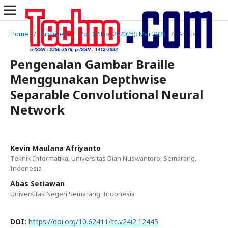
Home
/
Archives
/
Vol. 24 No. 2 (2025): Mei 2025
/
Articles
Pengenalan Gambar Braille
Menggunakan Depthwise
Separable Convolutional Neural
Network
Kevin Maulana Afriyanto
Teknik Informatika, Universitas Dian Nuswantoro, Semarang,
Indonesia
Abas Setiawan
Universitas Negeri Semarang, Indonesia
DOI:
https://doi.org/10.62411/tc.v24i2.12445