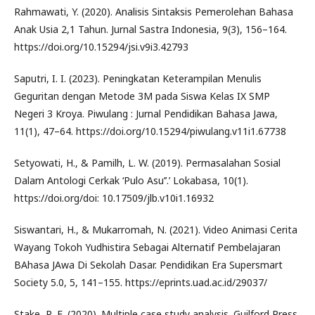
Rahmawati, Y. (2020). Analisis Sintaksis Pemerolehan Bahasa
Anak Usia 2,1 Tahun. Jurnal Sastra Indonesia, 9(3), 156–164.
https://doi.org/10.15294/jsi.v9i3.42793
Saputri, I. I. (2023). Peningkatan Keterampilan Menulis
Geguritan dengan Metode 3M pada Siswa Kelas IX SMP
Negeri 3 Kroya. Piwulang : Jurnal Pendidikan Bahasa Jawa,
11(1), 47–64. https://doi.org/10.15294/piwulang.v11i1.67738
Setyowati, H., & Pamilh, L. W. (2019). Permasalahan Sosial
Dalam Antologi Cerkak ‘Pulo Asu’’.’ Lokabasa, 10(1).
https://doi.org/doi: 10.17509/jlb.v10i1.16932
Siswantari, H., & Mukarromah, N. (2021). Video Animasi Cerita
Wayang Tokoh Yudhistira Sebagai Alternatif Pembelajaran
BAhasa JAwa Di Sekolah Dasar. Pendidikan Era Supersmart
Society 5.0, 5, 141–155. https://eprints.uad.ac.id/29037/
Stake, R. E. (2020). Multiple case study analysis. Guilford Press.