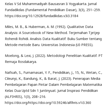
Kelas V Sd Muhammadiyah Bausasran Ii Yogyakarta. Jurnal
Fundadikdas (Fundamental Pendidikan Dasar), 3(3), 251–259.
https://doi.org/10.12928/fundadikdas.v3i3.3184
Miles, M. B., & Huberman, A. M. (1992). Qualitative Data
Analysis: A Sourcebook of New Method. Terjemahan Tjetjep
Rohendi Rohidi. Analisis Data Kualitatif: Buku Sumber tentang
Metode-metode Baru. Universitas Indonesia (UI-PRESS).
Moelong, & Lexi, J. (2022). Metodologi Penelitian Kualitatif. PT
Remaja Rosdakarya.
Nafisah, S., Furnamasari, Y. F., Pendidikan, J., 15, N., Wetan, C.,
Cileunyi, K., Bandung, K., & Barat, J. (2023). Penerapan Media
Pembelajaran Papan Pintar Dalam Pembelajaran Matematika
Kelas Dua Uptd Sdn 1 Juntinyuat. Jurnal Inspirasi Pendidikan
(ALFIHRIS), 1(3), 208–216.
https://doi.org/https://doi.org/10.59246/alfihris.v1i3.360