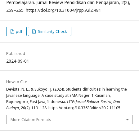
Pembelajaran. Jurnal Review Pendidikan dan Pengajaran, 2(2),
259–265. https://doi.org/10.31004/jrpp.v2i2.481
pdf
Similarity Check
Published
2024-09-01
How to Cite
Devista, N. L., & Sukoyo , J. (2024). Students difficulties in learning the
Javanese language: A case study at SMA Negeri 1 Kasiman,
Bojonegoro, East Java, Indonesia.
LITE: Jurnal Bahasa, Sastra, Dan
Budaya
,
20
(2), 119–128. https://doi.org/10.33633/lite.v20i2.11105
More Citation Formats