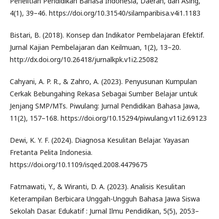
Penelitian Pendidikan Bahasa Indonesia, Daerah, dan Asing,
4(1), 39–46. https://doi.org/10.31540/silamparibisa.v4i1.1183
Bistari, B. (2018). Konsep dan Indikator Pembelajaran Efektif.
Jurnal Kajian Pembelajaran dan Keilmuan, 1(2), 13–20.
http://dx.doi.org/10.26418/jurnalkpk.v1i2.25082
Cahyani, A. P. R., & Zahro, A. (2023). Penyusunan Kumpulan
Cerkak Bebungahing Rekasa Sebagai Sumber Belajar untuk
Jenjang SMP/MTs. Piwulang: Jurnal Pendidikan Bahasa Jawa,
11(2), 157–168. https://doi.org/10.15294/piwulang.v11i2.69123
Dewi, K. Y. F. (2024). Diagnosa Kesulitan Belajar. Yayasan
Fretanta Pelita Indonesia.
https://doi.org/10.1109/isqed.2008.4479675
Fatmawati, Y., & Wiranti, D. A. (2023). Analisis Kesulitan
Keterampilan Berbicara Unggah-Ungguh Bahasa Jawa Siswa
Sekolah Dasar. Edukatif : Jurnal Ilmu Pendidikan, 5(5), 2053–