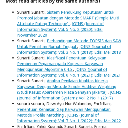
Most read articles by the same author(s)
Sunarti Sunarti,
Sistem Pendukung Keputusan untuk
Promosi Jabatan dengan Metode SMART (Simple Multi
Attribute Rating Technique)
,
JOINS (Journal of
Information System): Vol. 5 No. 2 (2020): Edisi
November 2020
Sunarti Sunarti,
Perbandingan Metode TOPSIS dan SAW
Untuk Pemilihan Rumah Tinggal
,
JOINS (Journal of
Information System): Vol. 3 No. 1 (2018): Edisi Mei 2018
Sunarti Sunarti,
Klasifikasi Penentuan Kelayakan
Pemberian Pinjaman pada Koperasi Karyawan
Menggunakan Algoritma C4.5
,
JOINS (Journal of
Information System): Vol. 6 No. 1 (2021): Edisi Mei 2021
Sunarti Sunarti,
Analisa Penilaian Kualitas Kinerja
Karyawan Dengan Metode Simple Additive Weighting
(Studi Kasus: Apartemen Plaza Senayan Jakarta)
,
JOINS
(Journal of Information System): Vol. 2 No. 1 (2017)
sunarti sunarti, Dewi Ayu Nur Wulandari, Eni Irfiani,
Penentuan Kenaikan Gaji Karyawan Menggunakan
Metode Profile Matching
,
JOINS (Journal of
Information System): Vol. 7 No. 1 (2022): Edisi Mei 2022
Eni Irfiani, Yahdi Kusnadi, Sunarti Sunarti, Frisma