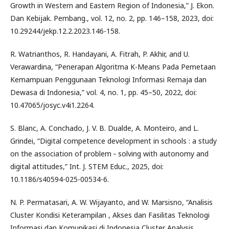
Growth in Western and Eastern Region of Indonesia,” J. Ekon.
Dan Kebijak. Pembang., vol. 12, no. 2, pp. 146–158, 2023, doi:
10.29244/jekp.12.2.2023.146-158.
R. Watrianthos, R. Handayani, A. Fitrah, P. Akhir, and U.
Verawardina, “Penerapan Algoritma K-Means Pada Pemetaan
Kemampuan Penggunaan Teknologi Informasi Remaja dan
Dewasa di Indonesia,” vol. 4, no. 1, pp. 45–50, 2022, doi:
10.47065/josyc.v4i1.2264.
S. Blanc, A. Conchado, J. V. B. Dualde, A. Monteiro, and L.
Grindei, “Digital competence development in schools : a study
on the association of problem ‑ solving with autonomy and
digital attitudes,” Int. J. STEM Educ., 2025, doi:
10.1186/s40594-025-00534-6.
N. P. Permatasari, A. W. Wijayanto, and W. Marsisno, “Analisis
Cluster Kondisi Keterampilan , Akses dan Fasilitas Teknologi
Informasi dan Komunikasi di Indonesia Cluster Analysis