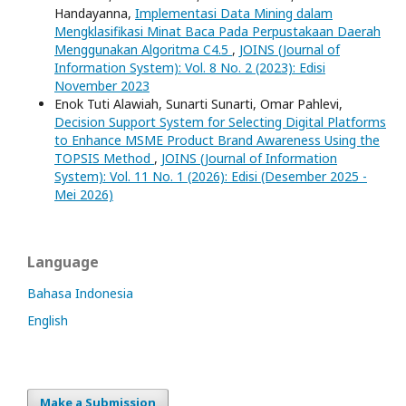
Handayanna,
Implementasi Data Mining dalam
Mengklasifikasi Minat Baca Pada Perpustakaan Daerah
Menggunakan Algoritma C4.5
,
JOINS (Journal of
Information System): Vol. 8 No. 2 (2023): Edisi
November 2023
Enok Tuti Alawiah, Sunarti Sunarti, Omar Pahlevi,
Decision Support System for Selecting Digital Platforms
to Enhance MSME Product Brand Awareness Using the
TOPSIS Method
,
JOINS (Journal of Information
System): Vol. 11 No. 1 (2026): Edisi (Desember 2025 -
Mei 2026)
Language
Bahasa Indonesia
English
Make a Submission