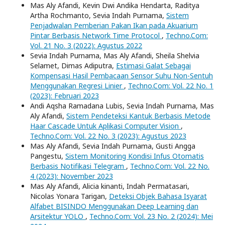
Mas Aly Afandi, Kevin Dwi Andika Hendarta, Raditya
Artha Rochmanto, Sevia Indah Purnama,
Sistem
Penjadwalan Pemberian Pakan Ikan pada Akuarium
Pintar Berbasis Network Time Protocol
,
Techno.Com:
Vol. 21 No. 3 (2022): Agustus 2022
Sevia Indah Purnama, Mas Aly Afandi, Sheila Shelvia
Selamet, Dimas Adiputra,
Estimasi Galat Sebagai
Kompensasi Hasil Pembacaan Sensor Suhu Non-Sentuh
Menggunakan Regresi Linier
,
Techno.Com: Vol. 22 No. 1
(2023): Februari 2023
Andi Aqsha Ramadana Lubis, Sevia Indah Purnama, Mas
Aly Afandi,
Sistem Pendeteksi Kantuk Berbasis Metode
Haar Cascade Untuk Aplikasi Computer Vision
,
Techno.Com: Vol. 22 No. 3 (2023): Agustus 2023
Mas Aly Afandi, Sevia Indah Purnama, Gusti Angga
Pangestu,
Sistem Monitoring Kondisi Infus Otomatis
Berbasis Notifikasi Telegram
,
Techno.Com: Vol. 22 No.
4 (2023): November 2023
Mas Aly Afandi, Alicia kinanti, Indah Permatasari,
Nicolas Yonara Tarigan,
Deteksi Objek Bahasa Isyarat
Alfabet BISINDO Menggunakan Deep Learning dan
Arsitektur YOLO
,
Techno.Com: Vol. 23 No. 2 (2024): Mei