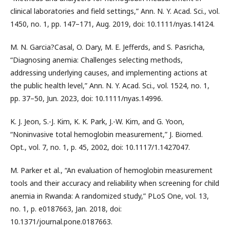
clinical laboratories and field settings,” Ann. N. Y. Acad. Sci., vol.
1450, no. 1, pp. 147–171, Aug. 2019, doi: 10.1111/nyas.14124.
M. N. Garcia?Casal, O. Dary, M. E. Jefferds, and S. Pasricha,
“Diagnosing anemia: Challenges selecting methods,
addressing underlying causes, and implementing actions at
the public health level,” Ann. N. Y. Acad. Sci., vol. 1524, no. 1,
pp. 37–50, Jun. 2023, doi: 10.1111/nyas.14996.
K. J. Jeon, S.-J. Kim, K. K. Park, J.-W. Kim, and G. Yoon,
“Noninvasive total hemoglobin measurement,” J. Biomed.
Opt., vol. 7, no. 1, p. 45, 2002, doi: 10.1117/1.1427047.
M. Parker et al., “An evaluation of hemoglobin measurement
tools and their accuracy and reliability when screening for child
anemia in Rwanda: A randomized study,” PLoS One, vol. 13,
no. 1, p. e0187663, Jan. 2018, doi:
10.1371/journal.pone.0187663.