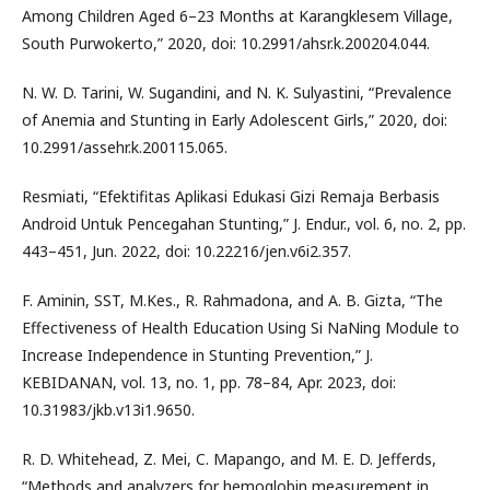
Among Children Aged 6–23 Months at Karangklesem Village,
South Purwokerto,” 2020, doi: 10.2991/ahsr.k.200204.044.
N. W. D. Tarini, W. Sugandini, and N. K. Sulyastini, “Prevalence
of Anemia and Stunting in Early Adolescent Girls,” 2020, doi:
10.2991/assehr.k.200115.065.
Resmiati, “Efektifitas Aplikasi Edukasi Gizi Remaja Berbasis
Android Untuk Pencegahan Stunting,” J. Endur., vol. 6, no. 2, pp.
443–451, Jun. 2022, doi: 10.22216/jen.v6i2.357.
F. Aminin, SST, M.Kes., R. Rahmadona, and A. B. Gizta, “The
Effectiveness of Health Education Using Si NaNing Module to
Increase Independence in Stunting Prevention,” J.
KEBIDANAN, vol. 13, no. 1, pp. 78–84, Apr. 2023, doi:
10.31983/jkb.v13i1.9650.
R. D. Whitehead, Z. Mei, C. Mapango, and M. E. D. Jefferds,
“Methods and analyzers for hemoglobin measurement in