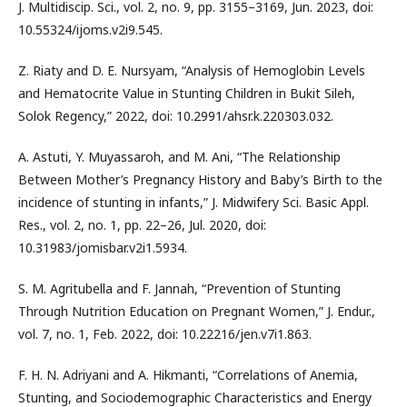
J. Multidiscip. Sci., vol. 2, no. 9, pp. 3155–3169, Jun. 2023, doi:
10.55324/ijoms.v2i9.545.
Z. Riaty and D. E. Nursyam, “Analysis of Hemoglobin Levels
and Hematocrite Value in Stunting Children in Bukit Sileh,
Solok Regency,” 2022, doi: 10.2991/ahsr.k.220303.032.
A. Astuti, Y. Muyassaroh, and M. Ani, “The Relationship
Between Mother’s Pregnancy History and Baby’s Birth to the
incidence of stunting in infants,” J. Midwifery Sci. Basic Appl.
Res., vol. 2, no. 1, pp. 22–26, Jul. 2020, doi:
10.31983/jomisbar.v2i1.5934.
S. M. Agritubella and F. Jannah, “Prevention of Stunting
Through Nutrition Education on Pregnant Women,” J. Endur.,
vol. 7, no. 1, Feb. 2022, doi: 10.22216/jen.v7i1.863.
F. H. N. Adriyani and A. Hikmanti, “Correlations of Anemia,
Stunting, and Sociodemographic Characteristics and Energy