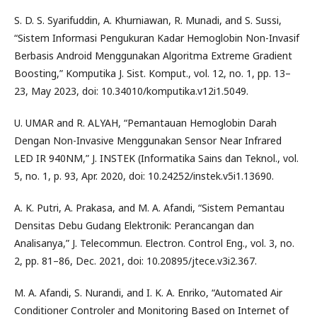
S. D. S. Syarifuddin, A. Khurniawan, R. Munadi, and S. Sussi,
“Sistem Informasi Pengukuran Kadar Hemoglobin Non-Invasif
Berbasis Android Menggunakan Algoritma Extreme Gradient
Boosting,” Komputika J. Sist. Komput., vol. 12, no. 1, pp. 13–
23, May 2023, doi: 10.34010/komputika.v12i1.5049.
U. UMAR and R. ALYAH, “Pemantauan Hemoglobin Darah
Dengan Non-Invasive Menggunakan Sensor Near Infrared
LED IR 940NM,” J. INSTEK (Informatika Sains dan Teknol., vol.
5, no. 1, p. 93, Apr. 2020, doi: 10.24252/instek.v5i1.13690.
A. K. Putri, A. Prakasa, and M. A. Afandi, “Sistem Pemantau
Densitas Debu Gudang Elektronik: Perancangan dan
Analisanya,” J. Telecommun. Electron. Control Eng., vol. 3, no.
2, pp. 81–86, Dec. 2021, doi: 10.20895/jtece.v3i2.367.
M. A. Afandi, S. Nurandi, and I. K. A. Enriko, “Automated Air
Conditioner Controler and Monitoring Based on Internet of