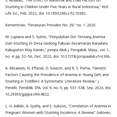
S. Abdillah, “The Effect of Maternal and Child Factors on
Stunting in Children Under Five Years in Rural Indonesia,” KnE
Life Sci., Feb. 2022, doi: 10.18502/kls.v7i2.10382.
Kementrian, “Peraturan Presiden No. 28,” no. 1. 2020.
M. Lupiana and S. Sutrio, “Penyuluhan Gizi Tentang Anemia
Dan Stunting Di Desa Gedong Pakuan Kecamatan Baradatu
Kabupaten Way Kanan,” Jompa Abdi J. Pengabdi. Masy., vol. 1,
no. 4, pp. 52–56, Dec. 2022, doi: 10.57218/jompaabdi.v1i4.306.
A. Mizawati, N. Effendi, D. Sulastri, and R. S. Purna, “Genetic
Factors Causing the Prevalence of Anemia in Young Girls and
Stunting in Toddlers: A Systematic Literature Review,” J.
Penelit. Pendidik. IPA, vol. 9, no. 9, pp. 531–538, Sep. 2023, doi:
10.29303/jppipa.v9i9.4822.
L. H. Adilah, A. Syafiq, and S. Sukoso, “Correlation of Anemia in
Pregnant Women with Stunting Incidence: A Review,” Indones.