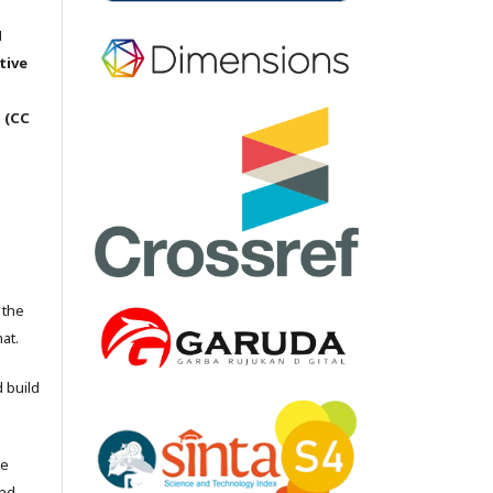
M
tive
 (CC
 the
at.
 build
he
and