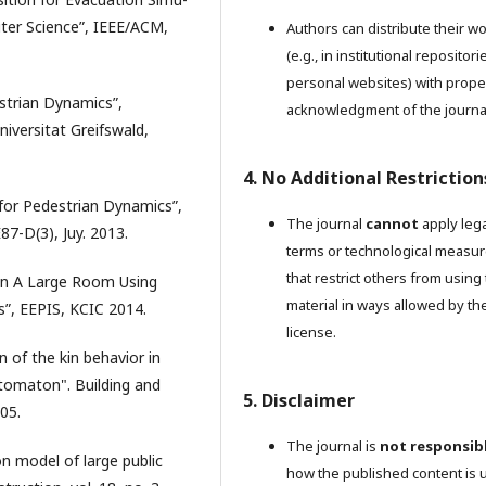
ter Science”, IEEE/ACM,
Authors can distribute their w
(e.g., in institutional repositori
personal websites) with prope
strian Dynamics”,
acknowledgment of the journa
iversitat Greifswald,
4. No Additional Restriction
 for Pedestrian Dynamics”,
The journal
cannot
apply lega
7-D(3), Juy. 2013.
terms or technological measu
that restrict others from using
in A Large Room Using
material in ways allowed by th
”, EEPIS, KCIC 2014.
license.
on of the kin behavior in
utomaton". Building and
5. Disclaimer
05.
The journal is
not responsib
on model of large public
how the published content is 