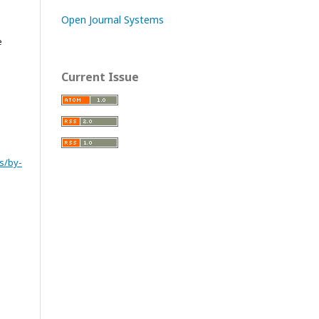
Open Journal Systems
e
Current Issue
s/by-