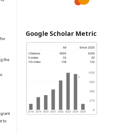
Google Scholar Metric
for
ng the
to
grant
t to