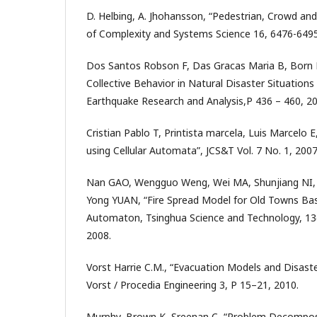
D. Helbing, A. Jhohansson, “Pedestrian, Crowd an
of Complexity and Systems Science 16, 6476-6495
Dos Santos Robson F, Das Gracas Maria B, Born M
Collective Behavior in Natural Disaster Situations
Earthquake Research and Analysis,P 436 – 460, 20
Cristian Pablo T, Printista marcela, Luis Marcelo 
using Cellular Automata”, JCS&T Vol. 7 No. 1, 2007
Nan GAO, Wengguo Weng, Wei MA, Shunjiang NI
Yong YUAN, “Fire Spread Model for Old Towns Bas
Automaton, Tsinghua Science and Technology, 13(
2008.
Vorst Harrie C.M., “Evacuation Models and Disast
Vorst / Procedia Engineering 3, P 15–21, 2010.
Murphy, Brown K, Sreenan C, “Problem Decomposi