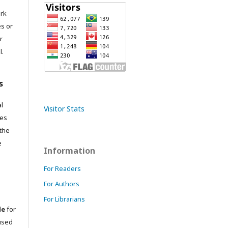
ork
es or
r
l.
s
l
Visitor Stats
res
 the
e
Information
For Readers
For Authors
For Librarians
le
for
used