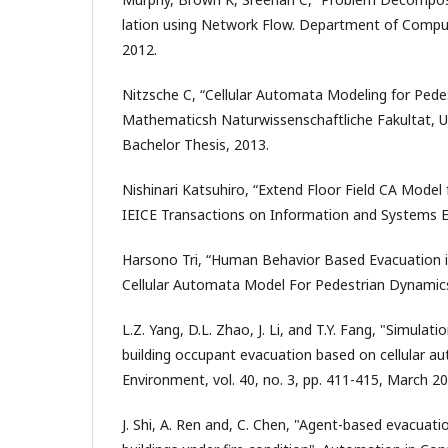
lation using Network Flow. Department of Compu
2012.
Nitzsche C, “Cellular Automata Modeling for Pede
Mathematicsh Naturwissenschaftliche Fakultat, Un
Bachelor Thesis, 2013.
Nishinari Katsuhiro, “Extend Floor Field CA Model
IEICE Transactions on Information and Systems E8
Harsono Tri, “Human Behavior Based Evacuation 
Cellular Automata Model For Pedestrian Dynamics
L.Z. Yang, D.L. Zhao, J. Li, and T.Y. Fang, "Simulati
building occupant evacuation based on cellular a
Environment, vol. 40, no. 3, pp. 411-415, March 20
J. Shi, A. Ren and, C. Chen, "Agent-based evacuati