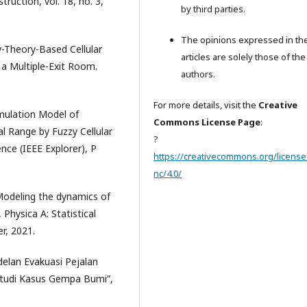
truction, vol. 18, no. 3,
by third parties.
The opinions expressed in th
y-Theory-Based Cellular
articles are solely those of the
a Multiple-Exit Room.
authors.
For more details, visit the
Creative
imulation Model of
Commons License Page
:
l Range by Fuzzy Cellular
?
ce (IEEE Explorer), P
https://creativecommons.org/license
nc/4.0/
"Modeling the dynamics of
Physica A: Statistical
r, 2021.
delan Evakuasi Pejalan
Studi Kasus Gempa Bumi”,