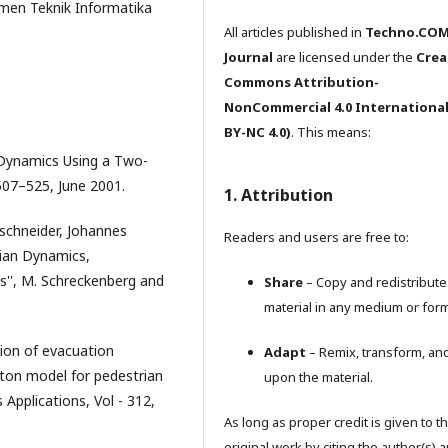
men Teknik Informatika
All articles published in
Techno.CO
Journal
are licensed under the
Crea
Commons Attribution-
NonCommercial 4.0 International
BY-NC 4.0)
. This means:
 Dynamics Using a Two-
507–525, June 2001.
1. Attribution
schneider, Johannes
Readers and users are free to:
rian Dynamics,
s'', M. Schreckenberg and
Share
– Copy and redistribute
material in any medium or form
tion of evacuation
Adapt
– Remix, transform, and
aton model for pedestrian
upon the material.
 Applications, Vol - 312,
As long as proper credit is given to t
original work by citing the author(s) 