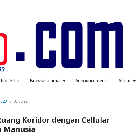
ation Ethic
Browse Journal
Announcements
About
2023
/
Articles
uang Koridor dengan Cellular
u Manusia