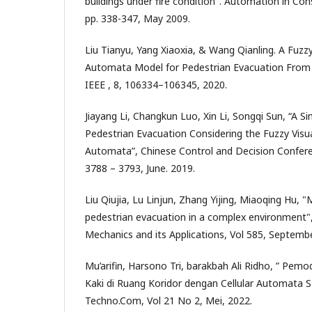
buildings under fire condition". Automation in Cons
pp. 338-347, May 2009.
Liu Tianyu, Yang Xiaoxia, & Wang Qianling. A Fuzz
Automata Model for Pedestrian Evacuation From 
IEEE , 8, 106334–106345, 2020.
Jiayang Li, Changkun Luo, Xin Li, Songqi Sun, “A S
Pedestrian Evacuation Considering the Fuzzy Visua
Automata”, Chinese Control and Decision Conferen
3788 – 3793, June. 2019.
Liu Qiujia, Lu Linjun, Zhang Yijing, Miaoqing Hu, 
pedestrian evacuation in a complex environment", 
Mechanics and its Applications, Vol 585, Septembe
Mu’arifin, Harsono Tri, barakbah Ali Ridho, ” Pemo
Kaki di Ruang Koridor dengan Cellular Automata 
Techno.Com, Vol 21 No 2, Mei, 2022.