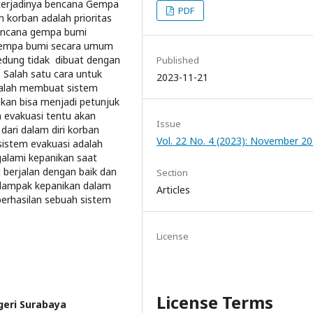
 terjadinya bencana Gempa
PDF
 korban adalah prioritas
bencana gempa bumi
 gempa bumi secara umum
gedung tidak dibuat dengan
Published
 Salah satu cara untuk
2023-11-21
dalah membuat sistem
akan bisa menjadi petunjuk
m evakuasi tentu akan
Issue
dari dalam diri korban
Vol. 22 No. 4 (2023): November 2
sistem evakuasi adalah
galami kepanikan saat
 berjalan dengan baik dan
Section
 dampak kepanikan dalam
Articles
erhasilan sebuah sistem
License
License Terms
geri Surabaya