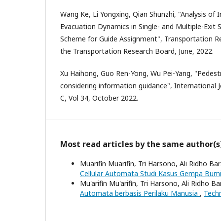
Wang Ke, Li Yongxing, Qian Shunzhi, "Analysis of 
Evacuation Dynamics in Single- and Multiple-Exit 
Scheme for Guide Assignment", Transportation Re
the Transportation Research Board, June, 2022.
Xu Haihong, Guo Ren-Yong, Wu Pei-Yang, "Pedest
considering information guidance", International 
C, Vol 34, October 2022.
Most read articles by the same author(s
Muarifin Muarifin, Tri Harsono, Ali Ridho B
Cellular Automata Studi Kasus Gempa Bum
Mu'arifin Mu'arifin, Tri Harsono, Ali Ridho B
Automata berbasis Perilaku Manusia
,
Techn