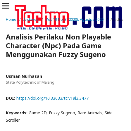
Home
/
Archives
/
Vol. 19 No. 3 (2020): Agustus 2020
/
Articles
Analisis Perilaku Non Playable
Character (Npc) Pada Game
Menggunakan Fuzzy Sugeno
Usman Nurhasan
State Polytechnic of Malang
DOI:
https://doi.org/10.33633/tc.v19i3.3477
Keywords:
Game 2D, Fuzzy Sugeno, Rare Animals, Side
Scroller