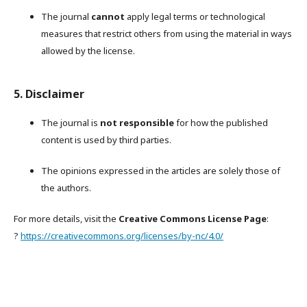
The journal
cannot
apply legal terms or technological
measures that restrict others from using the material in ways
allowed by the license.
5. Disclaimer
The journal is
not responsible
for how the published
content is used by third parties.
The opinions expressed in the articles are solely those of
the authors.
For more details, visit the
Creative Commons License Page
:
?
https://creativecommons.org/licenses/by-nc/4.0/