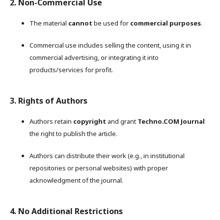
2. Non-Commercial Use
The material
cannot
be used for
commercial purposes
.
Commercial use includes selling the content, using it in
commercial advertising, or integrating it into
products/services for profit.
3. Rights of Authors
Authors retain
copyright
and grant
Techno.COM Journal
the right to publish the article.
Authors can distribute their work (e.g., in institutional
repositories or personal websites) with proper
acknowledgment of the journal.
4. No Additional Restrictions