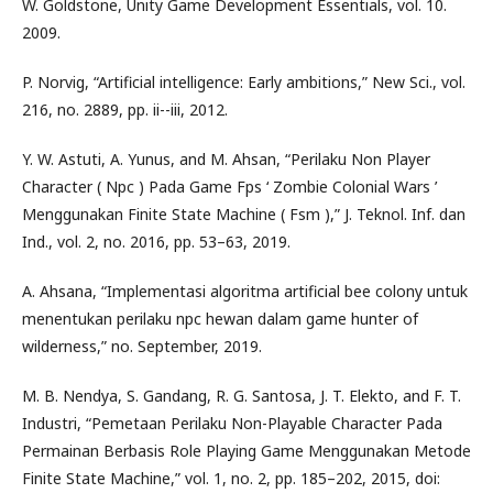
W. Goldstone, Unity Game Development Essentials, vol. 10.
2009.
P. Norvig, “Artificial intelligence: Early ambitions,” New Sci., vol.
216, no. 2889, pp. ii--iii, 2012.
Y. W. Astuti, A. Yunus, and M. Ahsan, “Perilaku Non Player
Character ( Npc ) Pada Game Fps ‘ Zombie Colonial Wars ’
Menggunakan Finite State Machine ( Fsm ),” J. Teknol. Inf. dan
Ind., vol. 2, no. 2016, pp. 53–63, 2019.
A. Ahsana, “Implementasi algoritma artificial bee colony untuk
menentukan perilaku npc hewan dalam game hunter of
wilderness,” no. September, 2019.
M. B. Nendya, S. Gandang, R. G. Santosa, J. T. Elekto, and F. T.
Industri, “Pemetaan Perilaku Non-Playable Character Pada
Permainan Berbasis Role Playing Game Menggunakan Metode
Finite State Machine,” vol. 1, no. 2, pp. 185–202, 2015, doi: