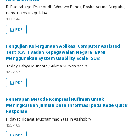
R. Budiraharjo, Prambudhi Wibowo Pandji, Boyke Agung Nugraha,
Bahy Tsany Rizqullah4
131-142
PDF
Pengujian Kebergunaan Aplikasi Computer Assisted
Test (CAT) Badan Kepegawaian Negara (BKN)
Menggunakan System Usability Scale (SUS)
Teddy Cahyo Munanto, Sukma Suryaningsih
143-154
PDF
Penerapan Metode Kompresi Huffman untuk
Meningkatkan Jumlah Data Informasi pada Kode Quick
Response
Hidayat Hidayat, Muchammad Yaasiin Asshobry
155-165
PDF