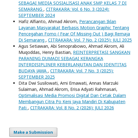
SEBAGAI MEDIA SOSIALISASI ANAK SMP KELAS 7 DI
SEMARANG
,
CITRAKARA: Vol. 6 No. 3 (2024):
SEPTEMBER 2024
Hafiz Alfianto, Ahmad Akrom,
Perancangan Iklan
Layanan Masyarakat Berbasis Motion Graphic Tentang
Pencegahan Fomo ( Fear Of Missing Out ) Bagi Remaja
Di Semarang
,
CITRAKARA: Vol. 7 No. 2 (2025): JULI 2025
Agus Setiawan, Abi Senoprabowo, Ahmad Akrom, Ali
Muqoddas, Henry Bastian,
REINTERPRETASI SANGKAN
PARANING DUMADI SEBAGAI KERANGKA
INTERDISIPLINER KEBERLANJUTAN DAN IDENTITAS
BUDAYA JAWA
,
CITRAKARA: Vol. 7 No. 3 (2025):
SEPTEMBER 2025
Dita Dwi Susilowati, Arni Ernawati, Annas Marzuki
Sulaiman, Ahmad Akrom, Erisa Adyati Rahmasari,
Optimalisasi Media Promosi Digital Dan Cetak Dalam
Membangun Citra Po Keni Jaya Mandiri Di Kabupaten
Pati
,
CITRAKARA: Vol. 8 No. 2 (2026): JULI 2026
Make a Submission