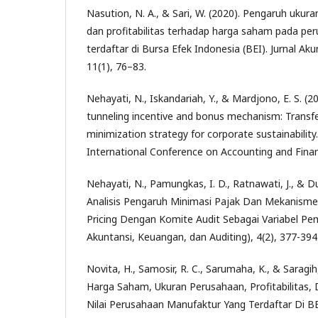
Nasution, N. A., & Sari, W. (2020). Pengaruh ukura
dan profitabilitas terhadap harga saham pada p
terdaftar di Bursa Efek Indonesia (BEI). Jurnal Aku
11(1), 76–83.
Nehayati, N., Iskandariah, Y., & Mardjono, E. S. (2
tunneling incentive and bonus mechanism: Transfe
minimization strategy for corporate sustainability
International Conference on Accounting and Finan
Nehayati, N., Pamungkas, I. D., Ratnawati, J., & Dur
Analisis Pengaruh Minimasi Pajak Dan Mekanisme
Pricing Dengan Komite Audit Sebagai Variabel Pem
Akuntansi, Keuangan, dan Auditing), 4(2), 377-394
Novita, H., Samosir, R. C., Sarumaha, K., & Saragih
Harga Saham, Ukuran Perusahaan, Profitabilitas,
Nilai Perusahaan Manufaktur Yang Terdaftar Di B