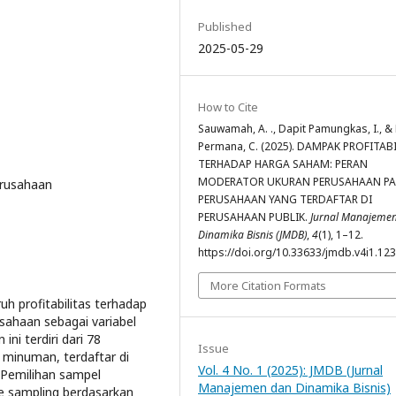
Published
2025-05-29
How to Cite
Sauwamah, A. ., Dapit Pamungkas, I., 
Permana, C. (2025). DAMPAK PROFITAB
TERHADAP HARGA SAHAM: PERAN
MODERATOR UKURAN PERUSAHAAN P
erusahaan
PERUSAHAAN YANG TERDAFTAR DI
PERUSAHAAN PUBLIK.
Jurnal Manajeme
Dinamika Bisnis (JMDB)
,
4
(1), 1–12.
https://doi.org/10.33633/jmdb.v4i1.12
More Citation Formats
uh profitabilitas terhadap
ahaan sebagai variabel
ni terdiri dari 78
Issue
 minuman, terdaftar di
Vol. 4 No. 1 (2025): JMDB (Jurnal
 Pemilihan sampel
Manajemen dan Dinamika Bisnis)
 sampling berdasarkan