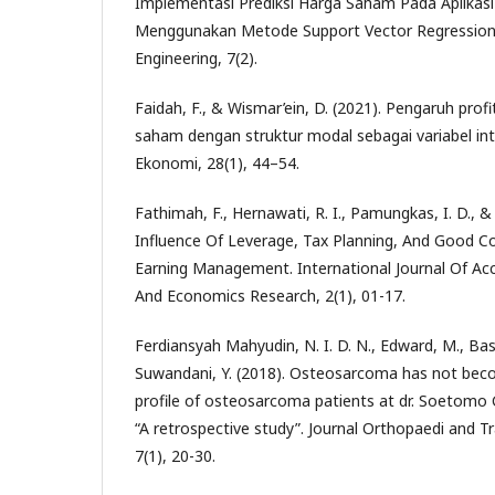
Implementasi Prediksi Harga Saham Pada Aplikasi
Menggunakan Metode Support Vector Regression.
Engineering, 7(2).
Faidah, F., & Wismar’ein, D. (2021). Pengaruh profi
saham dengan struktur modal sebagai variabel inte
Ekonomi, 28(1), 44–54.
Fathimah, F., Hernawati, R. I., Pamungkas, I. D., &
Influence Of Leverage, Tax Planning, And Good 
Earning Management. International Journal Of A
And Economics Research, 2(1), 01-17.
Ferdiansyah Mahyudin, N. I. D. N., Edward, M., Basuk
Suwandani, Y. (2018). Osteosarcoma has not beco
profile of osteosarcoma patients at dr. Soetomo 
“A retrospective study”. Journal Orthopaedi and 
7(1), 20-30.