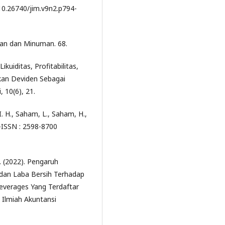
/10.26740/jim.v9n2.p794-
an dan Minuman. 68.
kuiditas, Profitabilitas,
an Deviden Sebagai
 10(6), 21.
I. H., Saham, L., Saham, H.,
p-ISSN : 2598-8700
N. (2022). Pengaruh
 dan Laba Bersih Terhadap
verages Yang Terdaftar
 Ilmiah Akuntansi