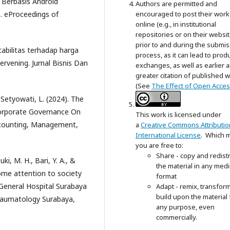
 Berbasis Android
Authors are permitted and
 eProceedings of
encouraged to post their work
online (e.g., in institutional
repositories or on their websit
prior to and during the submi
tabilitas terhadap harga
process, as it can lead to prod
rvening. Jurnal Bisnis Dan
exchanges, as well as earlier 
greater citation of published 
(See
The Effect of Open Acce
 Setyowati, L. (2024). The
Corporate Governance On
This work is licensed under
ccounting, Management,
a
Creative Commons Attributio
International License
. Which 
you are free to:
Share - copy and redist
i, M. H., Bari, Y. A., &
the material in any med
me attention to society
format
General Hospital Surabaya
Adapt - remix, transfor
build upon the material 
Traumatology Surabaya,
any purpose, even
commercially.