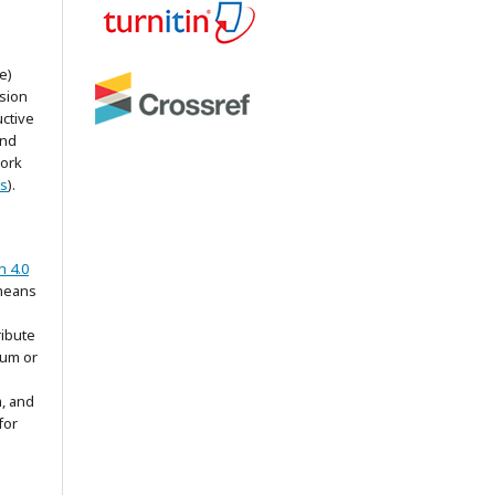
e)
ssion
uctive
and
work
ss
).
n 4.0
means
ribute
ium or
m, and
for