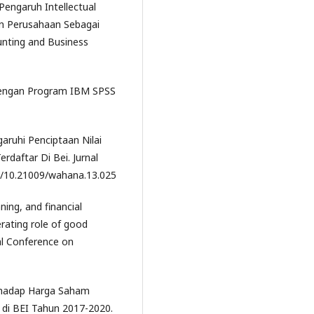
. Pengaruh Intellectual
an Perusahaan Sebagai
nting and Business
te Dengan Program IBM SPSS
aruhi Penciptaan Nilai
aftar Di Bei. Jurnal
rg/10.21009/wahana.13.025
ning, and financial
ating role of good
al Conference on
terhadap Harga Saham
 di BEI Tahun 2017-2020.