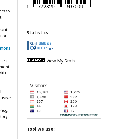
ors to
t
rant
Statistics:
ation
mmons
share
View My Stats
ement
itial
l
lusive
(e.g.,
itory
Tool we use: