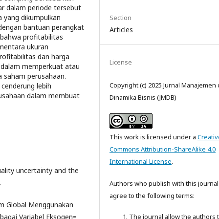
tar dalam periode tersebut
a yang dikumpulkan
Section
i dengan bantuan perangkat
Articles
bahwa profitabilitas
ementara ukuran
fitabilitas dan harga
License
n dalam memperkuat atau
ga saham perusahaan.
Copyright (c) 2025 Jurnal Manajemen
cenderung lebih
erusahaan dalam membuat
Dinamika Bisnis (JMDB)
This work is licensed under a
Creativ
Commons Attribution-ShareAlike 4.0
International License
.
uality uncertainty and the
.
Authors who publish with this journal
agree to the following terms:
ham Global Menggunakan
agai Variabel Eksogen=
The journal allow the authors 