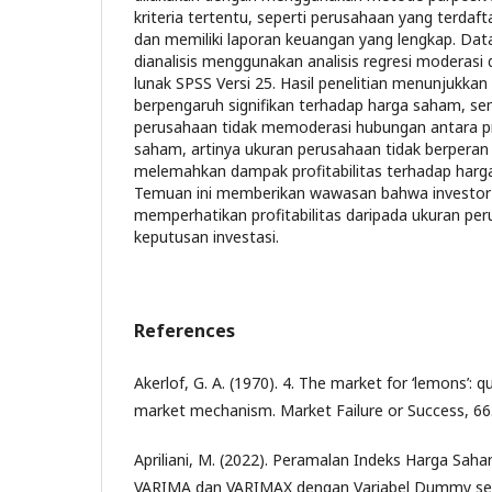
kriteria tertentu, seperti perusahaan yang terdaf
dan memiliki laporan keuangan yang lengkap. Dat
dianalisis menggunakan analisis regresi moderas
lunak SPSS Versi 25. Hasil penelitian menunjukkan 
berpengaruh signifikan terhadap harga saham, s
perusahaan tidak memoderasi hubungan antara pro
saham, artinya ukuran perusahaan tidak berpera
melemahkan dampak profitabilitas terhadap har
Temuan ini memberikan wawasan bahwa investor 
memperhatikan profitabilitas daripada ukuran p
keputusan investasi.
References
Akerlof, G. A. (1970). 4. The market for ‘lemons’: q
market mechanism. Market Failure or Success, 66
Apriliani, M. (2022). Peramalan Indeks Harga Sa
VARIMA dan VARIMAX dengan Variabel Dummy seb