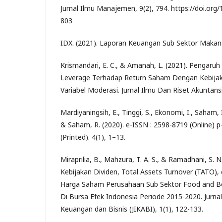
Jurnal Ilmu Manajemen, 9(2), 794. https://doi.org
803
IDX. (2021). Laporan Keuangan Sub Sektor Makan
Krismandari, E. C., & Amanah, L. (2021). Pengaruh Li
Leverage Terhadap Return Saham Dengan Kebijak
Variabel Moderasi. Jurnal Ilmu Dan Riset Akuntansi,
Mardiyaningsih, E., Tinggi, S., Ekonomi, I., Saham, 
& Saham, R. (2020). e-ISSN : 2598-8719 (Online) 
(Printed). 4(1), 1–13.
Miraprilia, B., Mahzura, T. A. S., & Ramadhani, S. 
Kebijakan Dividen, Total Assets Turnover (TATO),
Harga Saham Perusahaan Sub Sektor Food and Be
Di Bursa Efek Indonesia Periode 2015-2020. Jurnal
Keuangan dan Bisnis (JIKABI), 1(1), 122-133.