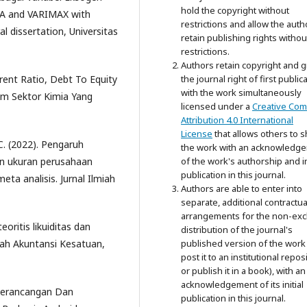
hold the copyright without
IMA and VARIMAX with
restrictions and allow the auth
 dissertation, Universitas
retain publishing rights withou
restrictions.
Authors retain copyright and g
rrent Ratio, Debt To Equity
the journal right of first public
with the work simultaneously
am Sektor Kimia Yang
licensed under a
Creative Co
Attribution 4.0 International
License
that allows others to 
 C. (2022). Pengaruh
the work with an acknowledg
dan ukuran perusahaan
of the work's authorship and in
publication in this journal.
ta analisis. Jurnal Ilmiah
Authors are able to enter into
separate, additional contractua
arrangements for the non-exc
teoritis likuiditas dan
distribution of the journal's
miah Akuntansi Kesatuan,
published version of the work 
post it to an institutional repos
or publish it in a book), with an
acknowledgement of its initial
. Perancangan Dan
publication in this journal.