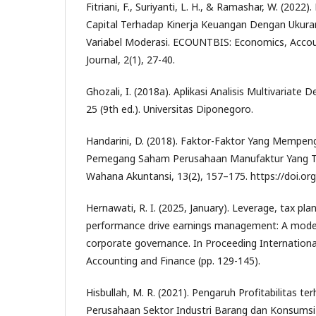
Fitriani, F., Suriyanti, L. H., & Ramashar, W. (2022)
Capital Terhadap Kinerja Keuangan Dengan Ukur
Variabel Moderasi. ECOUNTBIS: Economics, Accou
Journal, 2(1), 27-40.
Ghozali, I. (2018a). Aplikasi Analisis Multivaria
25 (9th ed.). Universitas Diponegoro.
Handarini, D. (2018). Faktor-Faktor Yang Mempeng
Pemegang Saham Perusahaan Manufaktur Yang Terd
Wahana Akuntansi, 13(2), 157–175. https://doi.o
Hernawati, R. I. (2025, January). Leverage, tax plan
performance drive earnings management: A moder
corporate governance. In Proceeding Internation
Accounting and Finance (pp. 129-145).
Hisbullah, M. R. (2021). Pengaruh Profitabilitas 
Perusahaan Sektor Industri Barang dan Konsumsi