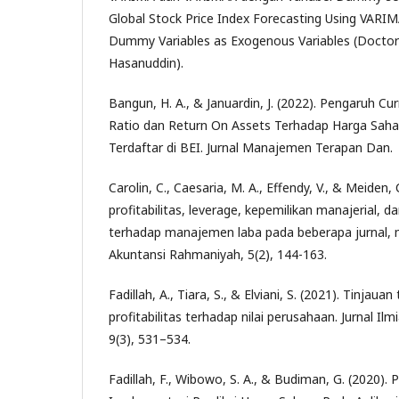
Global Stock Price Index Forecasting Using VAR
Dummy Variables as Exogenous Variables (Doctoral
Hasanuddin).
Bangun, H. A., & Januardin, J. (2022). Pengaruh Cu
Ratio dan Return On Assets Terhadap Harga Sah
Terdaftar di BEI. Jurnal Manajemen Terapan Dan.
Carolin, C., Caesaria, M. A., Effendy, V., & Meiden,
profitabilitas, leverage, kepemilikan manajerial, 
terhadap manajemen laba pada beberapa jurnal, me
Akuntansi Rahmaniyah, 5(2), 144-163.
Fadillah, A., Tiara, S., & Elviani, S. (2021). Tinjauan 
profitabilitas terhadap nilai perusahaan. Jurnal Il
9(3), 531–534.
Fadillah, F., Wibowo, S. A., & Budiman, G. (2020)