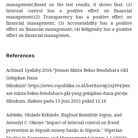
management;Based on the test results, it shows that: (1)
Internal control has a positive effect on financial
management;(2) Transparency has a positive effect on
financial management; (3) Accountability has a positive
effect on financial management; (4) Religiosity has a positive
effect on financial managemen.
References
Achmad Syalaby.2016.”Jemaat Minta Bekas Bendahara GKI
Gelapkan Dana
Dihukum”.https://news.republika.co.id/berita/o4p2aj394/jem
aat-minta-bekas-bendahara-gki-yang-gelapkan-dana-gereja-
dihukum, diakses pada 13 Juni 2023 pukul 12:16
Adeleke, Olulade Kehinde, Ilugbusi Bamidele Segun, and
Awoniyi C. Olaoye."Impact of internal control on fraud
prevention in deposit money banks in Nigeria." Nigerian
Studies in Economics and Management Sciences 2.1 (2019):