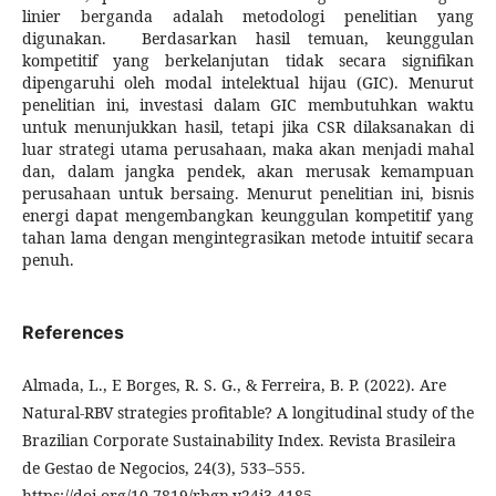
linier berganda adalah metodologi penelitian yang
digunakan. Berdasarkan hasil temuan, keunggulan
kompetitif yang berkelanjutan tidak secara signifikan
dipengaruhi oleh modal intelektual hijau (GIC). Menurut
penelitian ini, investasi dalam GIC membutuhkan waktu
untuk menunjukkan hasil, tetapi jika CSR dilaksanakan di
luar strategi utama perusahaan, maka akan menjadi mahal
dan, dalam jangka pendek, akan merusak kemampuan
perusahaan untuk bersaing. Menurut penelitian ini, bisnis
energi dapat mengembangkan keunggulan kompetitif yang
tahan lama dengan mengintegrasikan metode intuitif secara
penuh.
References
Almada, L., E Borges, R. S. G., & Ferreira, B. P. (2022). Are
Natural-RBV strategies profitable? A longitudinal study of the
Brazilian Corporate Sustainability Index. Revista Brasileira
de Gestao de Negocios, 24(3), 533–555.
https://doi.org/10.7819/rbgn.v24i3.4185