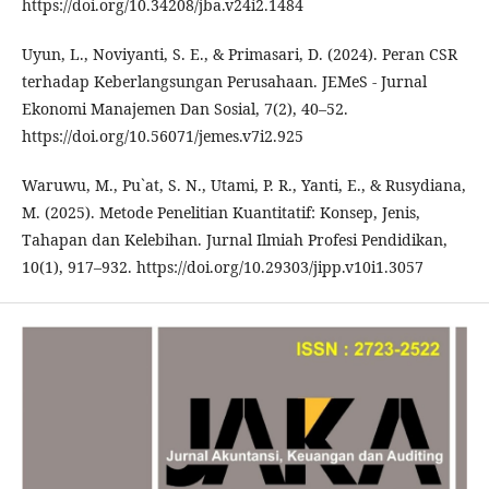
https://doi.org/10.34208/jba.v24i2.1484
Uyun, L., Noviyanti, S. E., & Primasari, D. (2024). Peran CSR
terhadap Keberlangsungan Perusahaan. JEMeS - Jurnal
Ekonomi Manajemen Dan Sosial, 7(2), 40–52.
https://doi.org/10.56071/jemes.v7i2.925
Waruwu, M., Pu`at, S. N., Utami, P. R., Yanti, E., & Rusydiana,
M. (2025). Metode Penelitian Kuantitatif: Konsep, Jenis,
Tahapan dan Kelebihan. Jurnal Ilmiah Profesi Pendidikan,
10(1), 917–932. https://doi.org/10.29303/jipp.v10i1.3057