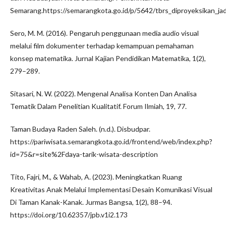
Semarang.https://semarangkota.go.id/p/5642/tbrs_diproyeksikan_
Sero, M. M. (2016). Pengaruh penggunaan media audio visual
melalui film dokumenter terhadap kemampuan pemahaman
konsep matematika. Jurnal Kajian Pendidikan Matematika, 1(2),
279–289.
Sitasari, N. W. (2022). Mengenal Analisa Konten Dan Analisa
Tematik Dalam Penelitian Kualitatif. Forum Ilmiah, 19, 77.
Taman Budaya Raden Saleh. (n.d.). Disbudpar.
https://pariwisata.semarangkota.go.id/frontend/web/index.php?
id=75&r=site%2Fdaya-tarik-wisata-description
Tito, Fajri, M., & Wahab, A. (2023). Meningkatkan Ruang
Kreativitas Anak Melalui Implementasi Desain Komunikasi Visual
Di Taman Kanak-Kanak. Jurmas Bangsa, 1(2), 88–94.
https://doi.org/10.62357/jpb.v1i2.173