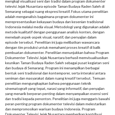
mengkaji visualisasi seni dan tradisi dalam program dokumenter
televisi Jejak Nusantara episode Taman Budaya Raden Saleh di
Semarang sebagai ruang ekspresi kreatif. Fokus utama penelitian
adalah menganalisis bagaimana program dokumenter ini
merepresentasikan kekayaan budaya dan kesenian tradisional
Indonesia melalui media visual. Metodologi yang digunakan adalah
metode kualitatif dengan penggunaan analisis konten, dengan
menelaah aspek-aspek visual, naratif, dan penyajian dalam
episode tersebut. Penelitian ini juga melibatkan wawancara
dengan tim produksi untuk memahami proses kreatif di balik
pembuatan dokumenter. Penelitian menunjukkan bahwa Program
Dokumenter Televisi Jejak Nusantara berhasil memvisualisasikan
keunikan Taman Budaya Raden Saleh sebagai pusat kegiatan seni
dan budaya di Semarang. Program ini menampilkan berbagai
bentuk seni tradisional dan kontemporer, serta interaksi antara
seniman dan masyarakat dalam ruang kreatif tersebut. Temuan
penelitian mengungkapkan bahwa penggunaan teknik
sinematografi yang tepat, narasi yang informatif, dan penyajian
yang menarik berperan penting dalam menyampaikan esensi seni
dan tradisi kepada penonton. Penelitian ini juga menggaris bawahi
peran penting program dokumenter televisi dalam melestarikan
dan mempromosikan warisan budaya Indonesia. Program
Dokumenter Televisi Jejak Nusantara memberikan kontribusi