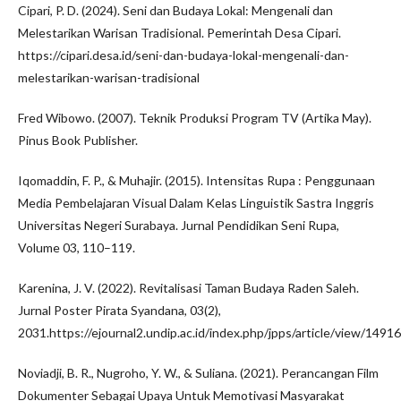
Cipari, P. D. (2024). Seni dan Budaya Lokal: Mengenali dan
Melestarikan Warisan Tradisional. Pemerintah Desa Cipari.
https://cipari.desa.id/seni-dan-budaya-lokal-mengenali-dan-
melestarikan-warisan-tradisional
Fred Wibowo. (2007). Teknik Produksi Program TV (Artika May).
Pinus Book Publisher.
Iqomaddin, F. P., & Muhajir. (2015). Intensitas Rupa : Penggunaan
Media Pembelajaran Visual Dalam Kelas Linguistik Sastra Inggris
Universitas Negeri Surabaya. Jurnal Pendidikan Seni Rupa,
Volume 03, 110–119.
Karenina, J. V. (2022). Revitalisasi Taman Budaya Raden Saleh.
Jurnal Poster Pirata Syandana, 03(2),
2031.https://ejournal2.undip.ac.id/index.php/jpps/article/view/14916
Noviadji, B. R., Nugroho, Y. W., & Suliana. (2021). Perancangan Film
Dokumenter Sebagai Upaya Untuk Memotivasi Masyarakat