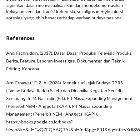
signifikan dalam memvisualisasikan dan mendokumentasikan
kekayaan seni dan tradisi Indonesia, sekaligus menginspirasi
apresiasi yang lebih besar terhadap warisan budaya nasional.
References
Andi Fachruddin. (2017). Dasar-Dasar Produksi Televisi : Produksi
Berita, Feature, Laporan Investigasi, Dokumenter, dan Teknik
Editing. Kencana.
Arni Ernawati, E. Z. A. (2024). Menelusuri Jejak Budaya TBRS
(Taman Budaya Raden Saleh) dan Dinamika Kegiatan Seni di
Semarang. In M. Nasrudin (Ed.), PT NasyaExpanding Management
(Penerbit NEM - Anggota IKAPI). PT Nasya Expanding
Management (Penerbit NEM - Anggota IKAPI).
https://books.google.co.id/books?
hl=en&lr=&id=GzQZEQAAQBAJ&oi=fnd&pg=PR1&dq=info:yXrR3WC