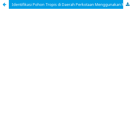
Identifikasi Pohon Tropis di Daerah Perkotaan Menggunakan Multispectral Drone Imagery