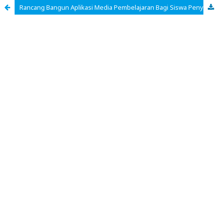
Rancang Bangun Aplikasi Media Pembelajaran Bagi Siswa Penyandang Tuna Rungu Berbasis Android