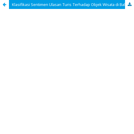
Klasifikasi Sentimen Ulasan Turis Terhadap Objek Wisata di Bali Menggunakan Support Vector Machine