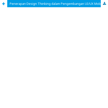
Penerapan Design Thinking dalam Pengembangan UI/UX Mobile untuk Marketplace Fotografi