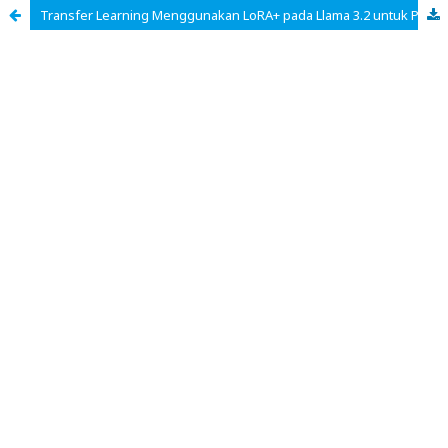
Transfer Learning Menggunakan LoRA+ pada Llama 3.2 untuk Percakapan Bahasa Indonesia