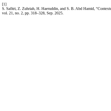
[1]
S. Safitri, Z. Zuhriah, H. Haeruddin, and S. B. Abd Hamid, “Context
vol. 21, no. 2, pp. 318–328, Sep. 2025.