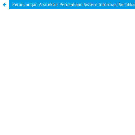
Perancangan Arsitektur Perusahaan Sistem Informasi Sertif