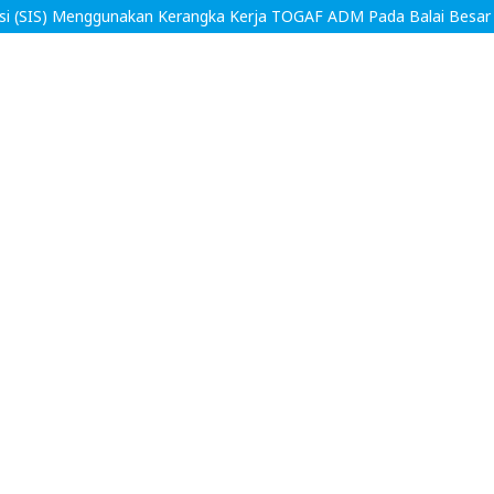
ikasi (SIS) Menggunakan Kerangka Kerja TOGAF ADM Pada Balai Besa