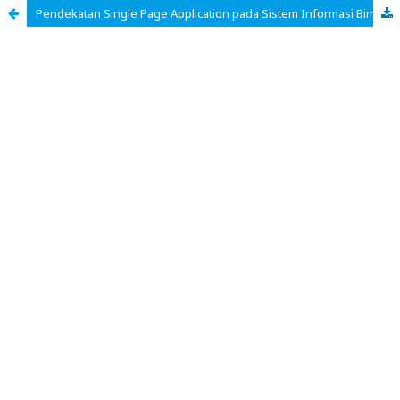
Pendekatan Single Page Application pada Sistem Informasi Bimbingan Tugas Akhir Menggunakan Metode Agile Developement