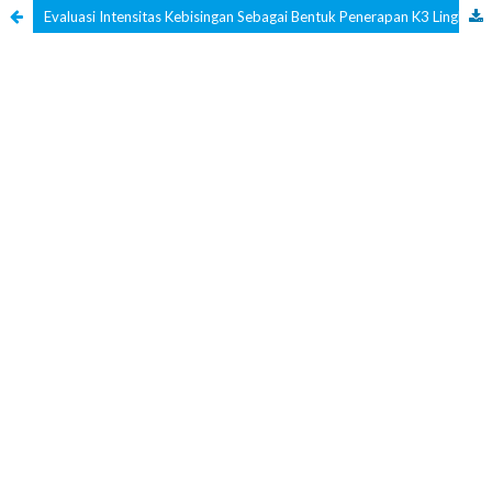
Evaluasi Intensitas Kebisingan Sebagai Bentuk Penerapan K3 Lingkungan Kerja Pada PT X