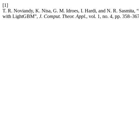
[1]
T. R. Noviandy, K. Nisa, G. M. Idroes, I. Hardi, and N. R. Sasmita, 
with LightGBM”,
J. Comput. Theor. Appl.
, vol. 1, no. 4, pp. 358–36