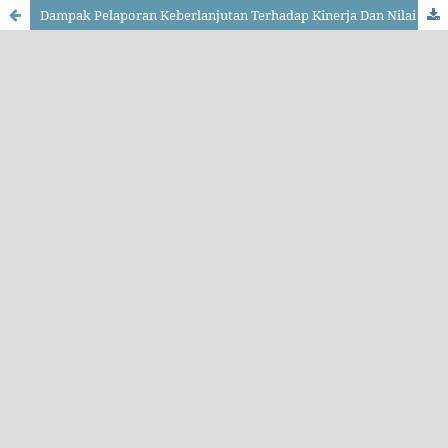
Dampak Pelaporan Keberlanjutan Terhadap Kinerja Dan Nilai Perusahaan (Studi Pada Perusahaan Manufaktur Industri Barang Konsumsi Sub Sektor Makanan Dan Minuman Di BEI Tahun 2022)