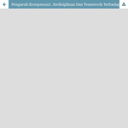
Pengaruh Kompensasi , Kedisiplinan Dan Teamwork Terhadap Motivasi Kerja Pegawai Perangkat Desa Di Desa Padangsari Kecamatan Majenang Kabupaten Cilacap (Studi Kasus Pada Kantor Balai Desa Padangsari Tahun 2022-2023)