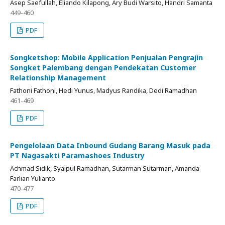
Asep Saefullah, Eliando Kilapong, Ary Budi Warsito, Handri Samanta
449-460
PDF
Songketshop: Mobile Application Penjualan Pengrajin
Songket Palembang dengan Pendekatan Customer
Relationship Management
Fathoni Fathoni, Hedi Yunus, Madyus Randika, Dedi Ramadhan
461-469
PDF
Pengelolaan Data Inbound Gudang Barang Masuk pada
PT Nagasakti Paramashoes Industry
Achmad Sidik, Syaipul Ramadhan, Sutarman Sutarman, Amanda
Farlian Yulianto
470-477
PDF