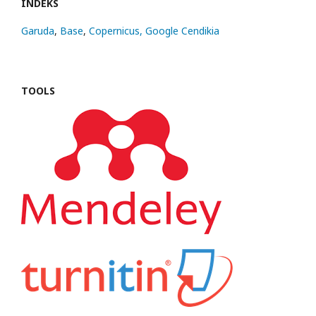
INDEKS
Garuda
,
Base
,
Copernicus,
Google Cendikia
TOOLS