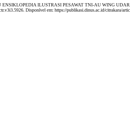
UKU ENSIKLOPEDIA ILUSTRASI PESAWAT TNI-AU WING U
tr.v3i3.5926. Disponível em: https://publikasi.dinus.ac.id/citrakara/ar