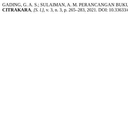
GADING, G. A. S.; SULAIMAN, A. M. PERANCANGAN B
CITRAKARA
,
[S. l.]
, v. 3, n. 3, p. 265–283, 2021. DOI: 10.33633/c