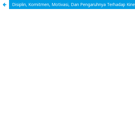
Disiplin, Komitmen, Motivasi, Dan Pengaruhnya Terhadap Kin