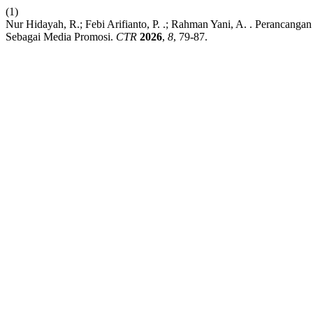
(1)
Nur Hidayah, R.; Febi Arifianto, P. .; Rahman Yani, A. . Peranca
Sebagai Media Promosi.
CTR
2026
,
8
, 79-87.