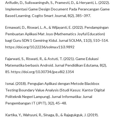
Arifudin, D., Suliswaningsih, S., Pramesti, D., & Heryanti, L. (2022).
Implementasi Game Design Document Pada Perancangan Game
Based Learning. Cogito Smart Journal, 8(2), 385–397.
Ermawati, D., Riswari, L. A., & Wijayanti, E. (2022). Pendampingan
Pembuatan Aplikasi Mat Joyo (Mathematics Joyful Education)
bagi Guru SDN 1 Gemiring Kidul. Jurnal SOLMA, 11(3), 510–514.
https://doi.org/10.22236/solma.v11i3.9892
Fajarwati, S., Riswati, R., & Astuti, T. (2021). Game Edukasi
Matematika berbasis Android. Jurnal Pendidikan Edutama, 8(2),
85. https://doi.org/10.30734/jpe.v8i2.1354
Ismai. (2018). Pengujian Aplikasi dengan Metode Blackbox
Testing Boundary Value Analysis (Studi Kasus: Kantor Digital
Politeknik Negeri Lampung). Jurnal Informatika: Jurnal
Pengembangan IT (JPIT), 3(2), 45–48.
Kartika, Y., Wahyuni, R., Sinaga, B., & Rajagukguk, J. (2019).