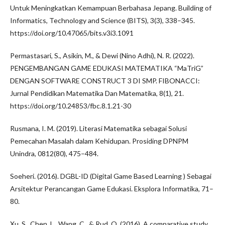
Untuk Meningkatkan Kemampuan Berbahasa Jepang. Building of
Informatics, Technology and Science (BITS), 3(3), 338–345.
https://doi.org/10.47065/bits.v3i3.1091
Permastasari, S., Asikin, M., & Dewi (Nino Adhi), N. R. (2022).
PENGEMBANGAN GAME EDUKASI MATEMATIKA “MaTriG”
DENGAN SOFTWARE CONSTRUCT 3 DI SMP. FIBONACCI:
Jurnal Pendidikan Matematika Dan Matematika, 8(1), 21.
https://doi.org/10.24853/fbc.8.1.21-30
Rusmana, I. M. (2019). Literasi Matematika sebagai Solusi
Pemecahan Masalah dalam Kehidupan. Prosiding DPNPM
Unindra, 0812(80), 475–484.
Soeheri. (2016). DGBL-ID (Digital Game Based Learning ) Sebagai
Arsitektur Perancangan Game Edukasi. Eksplora Informatika, 71–
80.
Xu, S., Chen, L., Wang, C., & Rud, O. (2016). A comparative study