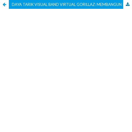
DAYA TARIK VISUAL BAND VIRTUAL GORILLAZ: MEMBANGUN IDENTITAS DAN FANTASI