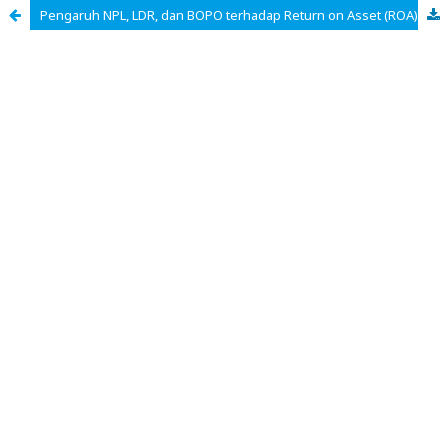
Pengaruh NPL, LDR, dan BOPO terhadap Return on Asset (ROA) Perbankan di Indonesia Tahun 2017 -2021 (Studi Kasus Perbankan yang Terdaftar di Bursa Efek Indonesia)